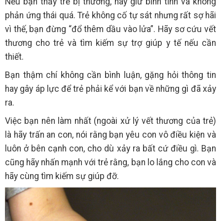
Nếu bạn thấy trẻ bị thương, hãy giữ bình tĩnh và không
phản ứng thái quá. Trẻ không cố tự sát nhưng rất sợ hãi
vì thế, bạn đừng “đổ thêm dầu vào lửa”. Hãy sơ cứu vết
thương cho trẻ và tìm kiếm sự trợ giúp y tế nếu cần
thiết.
Bạn thậm chí không cần bình luận, gặng hỏi thông tin
hay gây áp lực để trẻ phải kể với bạn về những gì đã xảy
ra.
Việc bạn nên làm nhất (ngoài xử lý vết thương của trẻ)
là hãy trấn an con, nói rằng bạn yêu con vô điều kiện và
luôn ở bên cạnh con, cho dù xảy ra bất cứ điều gì. Bạn
cũng hãy nhấn mạnh với trẻ rằng, bạn lo lắng cho con và
hãy cùng tìm kiếm sự giúp đỡ.