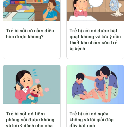
Trẻ bị sởi có nằm điều
Trẻ bị sởi có được bật
hòa được không?
quạt không và lưu ý cần
thiết khi chăm sóc trẻ
bị bệnh
Trẻ bị sốt có tiêm
Trẻ bị sởi có ngứa
phòng sởi được không
không và lời giải đáp
và lưu ý dành cho cha
đầy bất ngờ