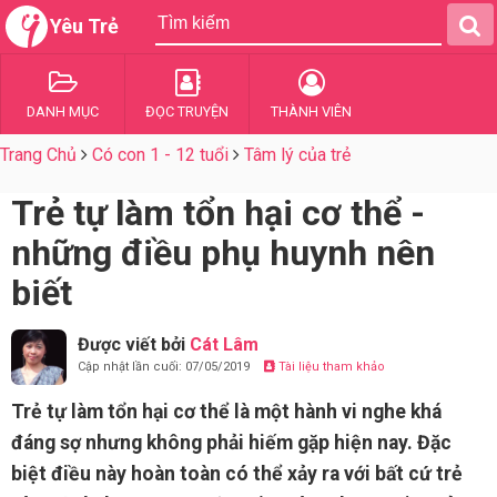
Yêu Trẻ
DANH MỤC
ĐỌC TRUYỆN
THÀNH VIÊN
Trang Chủ
Có con 1 - 12 tuổi
Tâm lý của trẻ
Trẻ tự làm tổn hại cơ thể -
những điều phụ huynh nên
biết
Được viết bởi
Cát Lâm
Cập nhật lần cuối: 07/05/2019
Tài liệu tham khảo
Trẻ tự làm tổn hại cơ thể là một hành vi nghe khá
đáng sợ nhưng không phải hiếm gặp hiện nay. Đặc
biệt điều này hoàn toàn có thể xảy ra với bất cứ trẻ