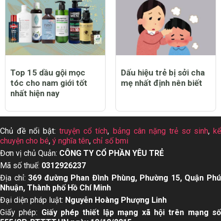
Top 15 dầu gội mọc
Dấu hiệu trẻ bị sởi cha
tóc cho nam giới tốt
mẹ nhất định nên biết
nhất hiện nay
Chủ đề nổi bật:
truyện cổ tích
,
bảng cân nặng trẻ sơ sinh
,
k
chuyện cho bé
,
ý nghĩa tên
,
chỉ số bmi
Đơn vị chủ Quản:
CÔNG TY CỔ PHẦN YÊU TRẺ
Mã số thuế:
0312926237
Địa chỉ:
369 đường Phan Đình Phùng, Phường 15, Quận Ph
Nhuận, Thành phố Hồ Chí Minh
Đại diện pháp luật:
Nguyễn Hoàng Phượng Linh
Giấy phép:
Giấy phép thiết lập mạng xã hội trên mạng s