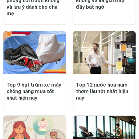
Trẻ bị sốt có tiêm
Trẻ bị sởi có ngứa
phòng sởi được không
không và lời giải đáp
và lưu ý dành cho cha
đầy bất ngờ
mẹ
Top 9 bạt trùm xe máy
Top 12 nước hoa nam
chống nắng mưa tốt
thơm lâu tốt nhất hiện