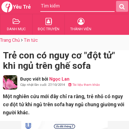
Yêu Trẻ
DANH MỤC
ĐỌC TRUYỆN
THÀNH VIÊN
Trang Chủ
Tin tức
Trẻ con có nguy cơ "đột tử"
khi ngủ trên ghế sofa
Được viết bởi
Ngọc Lan
Cập nhật lần cuối: 27/10/2014
Tài liệu tham khảo
Một nghiên cứu mới đây chỉ ra rằng, trẻ nhỏ có nguy
cơ đột tử khi ngủ trên sofa hay ngủ chung giường với
người khác.