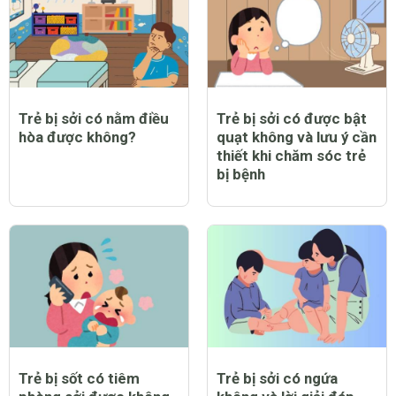
CHỦ ĐỀ MỚI
Trẻ bị sởi có nằm điều
Trẻ bị sởi có được bật
hòa được không?
quạt không và lưu ý cần
thiết khi chăm sóc trẻ
bị bệnh