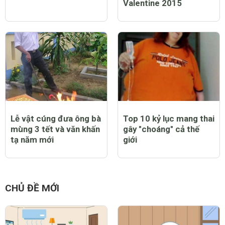
Ý nghĩa của 21 món
22 bộ phim về tình yêu
quà tặng tình yêu
đáng xem nhất mùa
Valentine 2015
Lễ vật cúng đưa ông bà
Top 10 kỷ lục mang thai
mùng 3 tết và văn khấn
gây "choáng" cả thế
tạ năm mới
giới