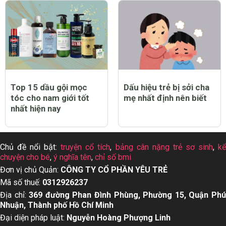
Top 12 thuốc tẩy quần
Top 13 dầu gội cho da
áo trắng sạch tốt nhất
dầu tốt nhất hiện nay
hiện nay
Top 15 dầu gội mọc
Dấu hiệu trẻ bị sởi cha
tóc cho nam giới tốt
mẹ nhất định nên biết
nhất hiện nay
Chủ đề nổi bật:
truyện cổ tích
,
bảng cân nặng trẻ sơ sinh
,
k