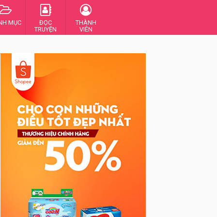
NH MỤC
ĐỌC
THÀNH
TRUYỆN
VIÊN