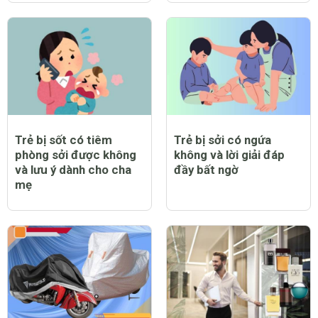
Trẻ bị sốt có tiêm
Trẻ bị sởi có ngứa
phòng sởi được không
không và lời giải đáp
và lưu ý dành cho cha
đầy bất ngờ
mẹ