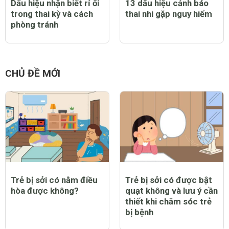
Dấu hiệu nhận biết rỉ ối
13 dấu hiệu cảnh báo
trong thai kỳ và cách
thai nhi gặp nguy hiểm
phòng tránh
CHỦ ĐỀ MỚI
Trẻ bị sởi có nằm điều
Trẻ bị sởi có được bật
hòa được không?
quạt không và lưu ý cần
thiết khi chăm sóc trẻ
bị bệnh