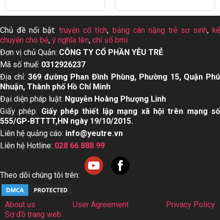
Chủ đề nổi bật:
truyện cổ tích
,
bảng cân nặng trẻ sơ sinh
,
k
chuyện cho bé
,
ý nghĩa tên
,
chỉ số bmi
Đơn vị chủ Quản:
CÔNG TY CỔ PHẦN YÊU TRẺ
Mã số thuế:
0312926237
Địa chỉ:
369 đường Phan Đình Phùng, Phường 15, Quận Ph
Nhuận, Thành phố Hồ Chí Minh
Đại diện pháp luật:
Nguyễn Hoàng Phượng Linh
Giấy phép:
Giấy phép thiết lập mạng xã hội trên mạng s
555/GP-BTTTT,HN ngày 19/10/2015.
Liên hệ quảng cáo:
info@yeutre.vn
Liên hệ Hotline:
028 66 888 99
Theo dõi chúng tôi trên:
About us
User Agreement
Privacy Policy
Sơ đồ trang web