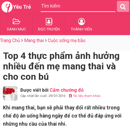
Yêu Trẻ
DANH MỤC
ĐỌC TRUYỆN
THÀNH VIÊN
Trang Chủ
Mang thai
Cuộc sống mẹ bầu
Top 4 thực phẩm ảnh hưởng
nhiều đến mẹ mang thai và
cho con bú
Được viết bởi
Cẩm chướng đỏ
Cập nhật lần cuối: 29/07/2016
Tài liệu tham khảo
Khi mang thai, bạn sẽ phải thay đổi rất nhiều trong
chế độ ăn uống hàng ngày để cơ thể đủ đáp ứng với
những nhu cầu của thai nhi.