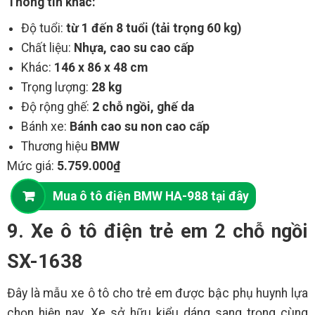
Thông tin khác:
Độ tuổi:
từ 1 đến 8 tuổi (tải trọng 60 kg)
Chất liệu:
Nhựa, cao su cao cấp
Khác:
146 x 86 x 48 cm
Trọng lượng:
28 kg
Độ rộng ghế:
2 chỗ ngồi, ghế da
Bánh xe:
Bánh cao su non cao cấp
Thương hiệu
BMW
Mức giá:
5.759.000₫
Mua ô tô điện BMW HA-988 tại đây
9. Xe ô tô điện trẻ em 2 chỗ ngồi
SX-1638
Đây là mẫu xe ô tô cho trẻ em được bậc phụ huynh lựa
chọn hiện nay. Xe sở hữu kiểu dáng sang trọng cùng