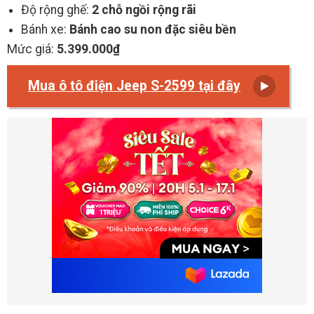
Độ rộng ghế:
2 chỗ ngồi rộng rãi
Bánh xe:
Bánh cao su non đặc siêu bền
Mức giá:
5.399.000₫
Mua ô tô điện Jeep S-2599 tại đây