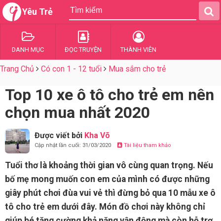
Yêu Trẻ
DANH MỤC
ĐỌC TRUYỆN
THÀNH VIÊN
Trang Chủ
Có con 1 - 12 tuổi
Mua sắm cho trẻ
Top 10 xe ô tô cho trẻ em nên
chọn mua nhất 2020
Được viết bởi
Kha Võ
Cập nhật lần cuối: 31/03/2020
Tài liệu tham khảo
Tuổi thơ là khoảng thời gian vô cùng quan trọng. Nếu
bố mẹ mong muốn con em của mình có được những
giây phút chơi đùa vui vẻ thì đừng bỏ qua 10 mẫu xe ô
tô cho trẻ em dưới đây. Món đồ chơi này không chỉ
giúp bé tăng cường khả năng vận động mà còn hỗ trợ