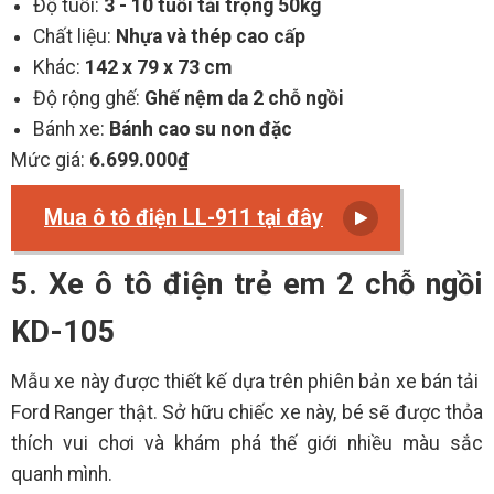
Độ tuổi:
3 - 10 tuổi tải trọng 50kg
Chất liệu:
Nhựa và thép cao cấp
Khác:
142 x 79 x 73 cm
Độ rộng ghế:
Ghế nệm da 2 chỗ ngồi
Bánh xe:
Bánh cao su non đặc
Mức giá:
6.699.000₫
Mua ô tô điện LL-911 tại đây
5. Xe ô tô điện trẻ em 2 chỗ ngồi
KD-105
Mẫu xe này được thiết kế dựa trên phiên bản xe bán tải
Ford Ranger thật. Sở hữu chiếc xe này, bé sẽ được thỏa
thích vui chơi và khám phá thế giới nhiều màu sắc
quanh mình.