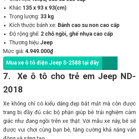
Khác
135 x 93 x 93(cm)
Trọng lượng:
33 kg
Kích thước bánh xe:
Bánh cao su non cao cấp
Độ rộng ghế:
2 chỗ ngồi, ghế nhựa cao cấp
Thương hiệu
Jeep
Mức giá:
4.949.000₫
Mua xe ô tô điện Jeep S-2588 tại đây
7. Xe ô tô cho trẻ em Jeep ND-
2018
Xe không chỉ có kiểu dáng đẹp bắt mắt mà còn được
trang bị đầy đủ các bộ phận giúp bé trải nghiệm cảm
giác như đang ngồi trên xe thật. Với mẫu xe này, bé sẽ
được vui chơi cùng bạn bè, tăng cường khả năng vận
động và sáng tạo.