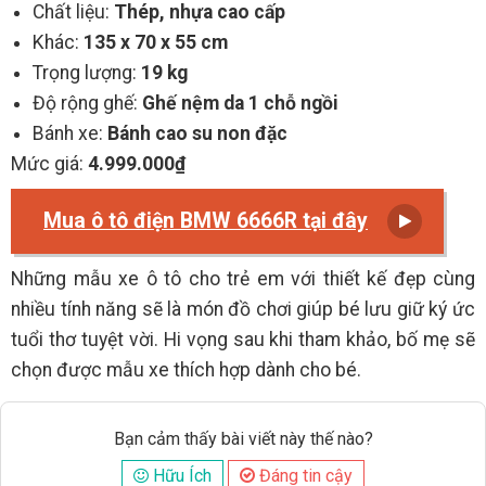
Chất liệu:
Thép, nhựa cao cấp
Khác:
135 x 70 x 55 cm
Trọng lượng:
19 kg
Độ rộng ghế:
Ghế nệm da 1 chỗ ngồi
Bánh xe:
Bánh cao su non đặc
Mức giá:
4.999.000₫
Mua ô tô điện BMW 6666R tại đây
Những mẫu xe ô tô cho trẻ em với thiết kế đẹp cùng
nhiều tính năng sẽ là món đồ chơi giúp bé lưu giữ ký ức
tuổi thơ tuyệt vời. Hi vọng sau khi tham khảo, bố mẹ sẽ
chọn được mẫu xe thích hợp dành cho bé.
Bạn cảm thấy bài viết này thế nào?
Hữu Ích
Đáng tin cậy