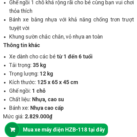
Ghế ngồi 1 chỗ khá rộng rãi cho bé cùng bạn vui chơi
thỏa thích
Bánh xe bằng nhựa với khả năng chống trơn trượt
tuyệt vời
Khung sườn chắc chắn, vỏ nhựa an toàn
Thông tin khác
Xe dành cho các bé
từ 1 đến 6 tuổi
Tải trọng:
35 kg
Trọng lượng:
12 kg
Kích thước:
125 x 65 x 45 cm
Ghế ngồi:
1 chỗ
Chất liệu:
Nhựa, cao su
Bánh xe:
Nhựa cao cấp
Mức giá:
2.829.000₫
Mua xe máy điện HZB-118 tại đây