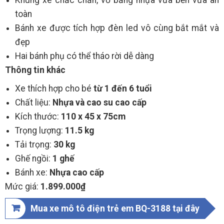
Khung xe chắc chắn, vỏ bằng nhựa vừa bền vừa an
toàn
Bánh xe được tích hợp đèn led vô cùng bắt mắt và
đẹp
Hai bánh phụ có thể tháo rời dễ dàng
Thông tin khác
Xe thích hợp cho bé
từ 1 đến 6 tuổi
Chất liệu:
Nhựa và cao su cao cấp
Kích thước:
110 x 45 x 75cm
Trọng lượng:
11.5 kg
Tải trọng:
30 kg
Ghế ngồi:
1 ghế
Bánh xe:
Nhựa cao cấp
Mức giá:
1.899.000₫
Mua xe mô tô điện trẻ em BQ-3188 tại đây