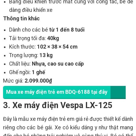
Bảng điều khiển trước mắt cùng với công tác, bé dễ
dàng điều khiển xe
Thông tin khác
Dành cho các bé
từ 1 đến 8 tuổi
Tải trọng tối đa:
40kg
Kích thước:
102 × 38 × 54 cm
Trọng lượng:
13 kg
Chất liệu:
Nhựa, cao su cao cấp
Ghế ngồi:
1 ghế
Mức giá:
2.099.000₫
Mua xe máy điện trẻ em BDQ-6188 tại đây
3. Xe máy điện Vespa LX-125
Đây là mẫu xe máy điện trẻ em giá rẻ được thiết kế dành
riêng cho các bé gái. Xe có kiểu dáng y như thật mang
đến cho bé những trải nghiệm vô cùng thú vị. Bé có thể