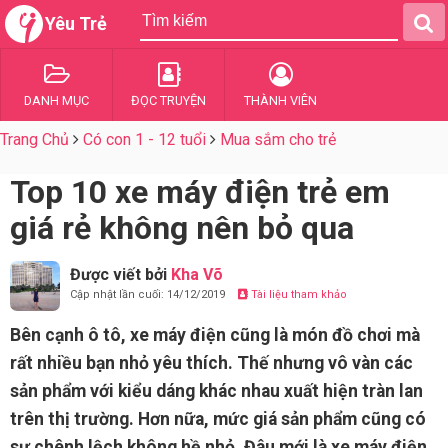
Yêu Trẻ
DANH MỤC
ĐỌC TRUYỆN
THÀNH VIÊN
Trang Chủ
Có con 1 - 12 tuổi
Mua sắm cho trẻ
Top 10 xe máy điện trẻ em
giá rẻ không nên bỏ qua
Được viết bởi
Kha Võ
Cập nhật lần cuối: 14/12/2019
Tài liệu tham khảo
Bên cạnh ô tô, xe máy điện cũng là món đồ chơi mà
rất nhiều bạn nhỏ yêu thích. Thế nhưng vô vàn các
sản phẩm với kiểu dáng khác nhau xuất hiện tràn lan
trên thị trường. Hơn nữa, mức giá sản phẩm cũng có
sự chênh lệch không hề nhỏ. Đâu mới là xe máy điện