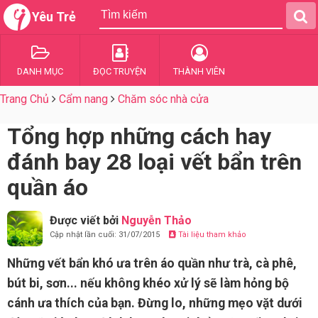
Yêu Trẻ
DANH MỤC
ĐỌC TRUYỆN
THÀNH VIÊN
Trang Chủ
Cẩm nang
Chăm sóc nhà cửa
Tổng hợp những cách hay
đánh bay 28 loại vết bẩn trên
quần áo
Được viết bởi
Nguyễn Thảo
Cập nhật lần cuối: 31/07/2015
Tài liệu tham khảo
Những vết bẩn khó ưa trên áo quần như trà, cà phê,
bút bi, sơn... nếu không khéo xử lý sẽ làm hỏng bộ
cánh ưa thích của bạn. Đừng lo, những mẹo vặt dưới