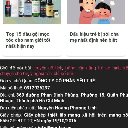
Top 15 dầu gội mọc
Dấu hiệu trẻ bị sởi cha
tóc cho nam giới tốt
mẹ nhất định nên biết
nhất hiện nay
Chủ đề nổi bật:
truyện cổ tích
,
bảng cân nặng trẻ sơ sinh
,
k
chuyện cho bé
,
ý nghĩa tên
,
chỉ số bmi
Đơn vị chủ Quản:
CÔNG TY CỔ PHẦN YÊU TRẺ
Mã số thuế:
0312926237
Địa chỉ:
369 đường Phan Đình Phùng, Phường 15, Quận Ph
Nhuận, Thành phố Hồ Chí Minh
Đại diện pháp luật:
Nguyễn Hoàng Phượng Linh
Giấy phép:
Giấy phép thiết lập mạng xã hội trên mạng s
555/GP-BTTTT,HN ngày 19/10/2015.
Liên hệ quảng cáo:
info@yeutre.vn