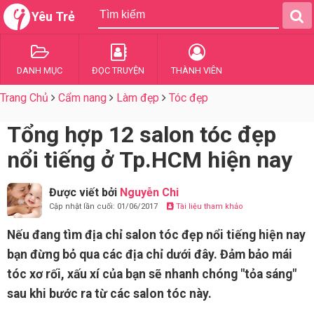
Yêu Trẻ
DANH MỤC
ĐỌC TRUYỆN
THÀNH VIÊN
Trang Chủ
Cẩm nang
Làm đẹp
Tóc đẹp
Tổng hợp 12 salon tóc đẹp
nổi tiếng ở Tp.HCM hiện nay
Được viết bởi
Nguyễn Chi
Cập nhật lần cuối: 01/06/2017
Tài liệu tham khảo
Nếu đang tìm địa chỉ salon tóc đẹp nổi tiếng hiện nay
bạn đừng bỏ qua các địa chỉ dưới đây. Đảm bảo mái
tóc xơ rối, xấu xí của bạn sẽ nhanh chóng "tỏa sáng"
sau khi bước ra từ các salon tóc này.