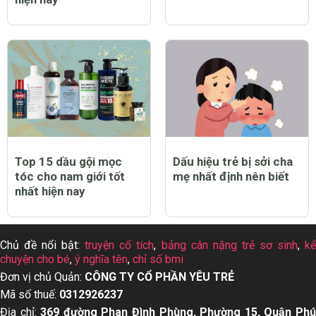
Top 15 dầu gội mọc
Dấu hiệu trẻ bị sởi cha
tóc cho nam giới tốt
mẹ nhất định nên biết
nhất hiện nay
Chủ đề nổi bật:
truyện cổ tích
,
bảng cân nặng trẻ sơ sinh
,
k
chuyện cho bé
,
ý nghĩa tên
,
chỉ số bmi
Đơn vị chủ Quản:
CÔNG TY CỔ PHẦN YÊU TRẺ
Mã số thuế:
0312926237
Địa chỉ:
369 đường Phan Đình Phùng, Phường 15, Quận Ph