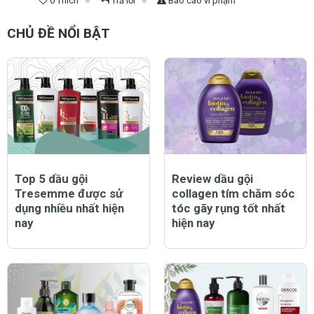
0 Thích
Trả lời
Báo cáo vi phạm
CHỦ ĐỀ NỔI BẬT
Top 5 dầu gội
Review dầu gội
Tresemme được sử
collagen tím chăm sóc
dụng nhiều nhất hiện
tóc gãy rụng tốt nhất
nay
hiện nay