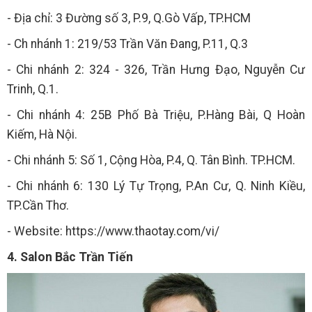
- Địa chỉ: 3 Đường số 3, P.9, Q.Gò Vấp, TP.HCM
- Ch nhánh 1: 219/53 Trần Văn Đang, P.11, Q.3
- Chi nhánh 2: 324 - 326, Trần Hưng Đạo, Nguyễn Cư
Trinh, Q.1.
- Chi nhánh 4: 25B Phố Bà Triệu, P.Hàng Bài, Q Hoàn
Kiếm, Hà Nội.
- Chi nhánh 5: Số 1, Cộng Hòa, P.4, Q. Tân Bình. TP.HCM.
- Chi nhánh 6: 130 Lý Tự Trọng, P.An Cư, Q. Ninh Kiều,
TP.Cần Thơ.
- Website: https://www.thaotay.com/vi/
4. Salon Bắc Trần Tiến