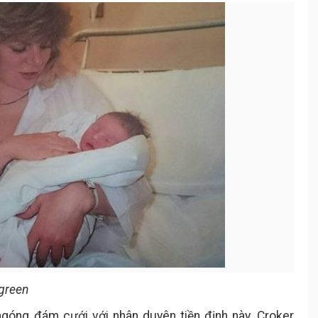
 green
ngóng đám cưới với nhân duyên tiền định này. Croker