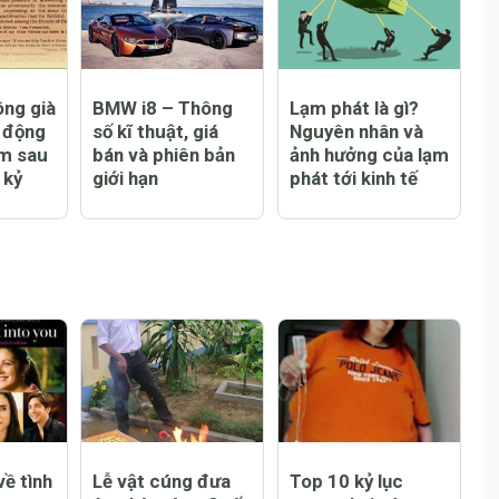
ông già
BMW i8 – Thông
Lạm phát là gì?
y động
số kĩ thuật, giá
Nguyên nhân và
im sau
bán và phiên bản
ảnh hưởng của lạm
 kỷ
giới hạn
phát tới kinh tế