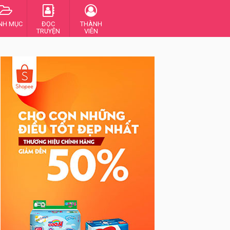
NH MỤC
ĐỌC
THÀNH
TRUYỆN
VIÊN