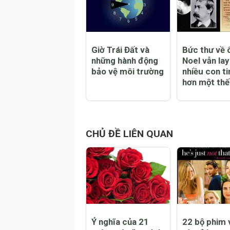
CHỦ ĐỀ NỔI BẬT
Giờ Trái Đất và
Bức thư về 
những hành động
Noel vẫn la
bảo vệ môi trường
nhiều con t
hơn một thế
CHỦ ĐỀ LIÊN QUAN