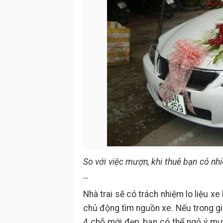
So với việc mượn, khi thuê bạn có nh
…
Nhà trai sẽ có trách nhiệm lo liệu x
chủ động tìm nguồn xe. Nếu trong gi
4 chỗ mới đẹp, bạn có thể ngỏ ý mư