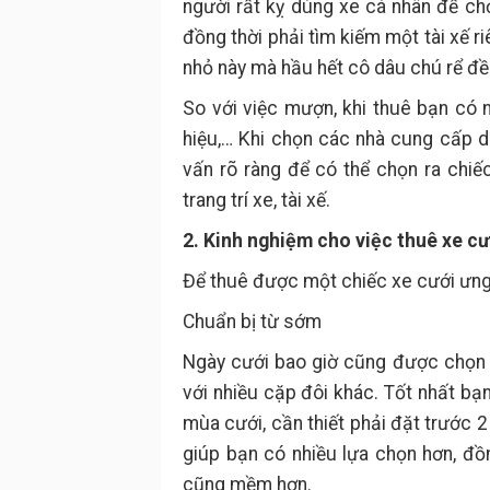
người rất kỵ dùng xe cá nhân để ch
đồng thời phải tìm kiếm một tài xế ri
nhỏ này mà hầu hết cô dâu chú rể đề
So với việc mượn, khi thuê bạn có 
hiệu,… Khi chọn các nhà cung cấp d
vấn rõ ràng để có thể chọn ra chiế
trang trí xe, tài xế.
2. Kinh nghiệm cho việc thuê xe cư
Để thuê được một chiếc xe cưới ưng 
Chuẩn bị từ sớm
Ngày cưới bao giờ cũng được chọn v
với nhiều cặp đôi khác. Tốt nhất bạ
mùa cưới, cần thiết phải đặt trước 
giúp bạn có nhiều lựa chọn hơn, đồ
cũng mềm hơn.