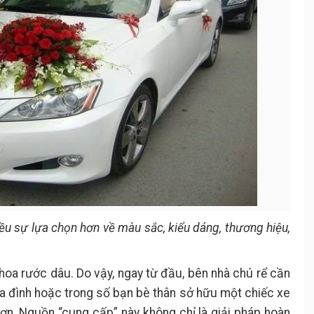
iều sự lựa chọn hơn về màu sắc, kiểu dáng, thương hiệu,
e hoa rước dâu. Do vậy, ngay từ đầu, bên nhà chú rể cần
a đình hoặc trong số bạn bè thân sở hữu một chiếc xe
ợn. Nguồn “cung cấp” này không chỉ là giải pháp hoàn