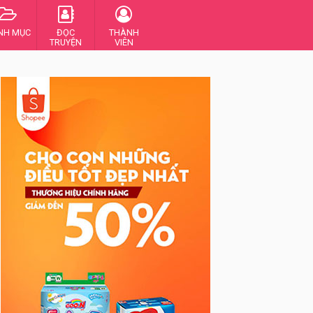
NH MỤC
ĐỌC
THÀNH
TRUYỆN
VIÊN