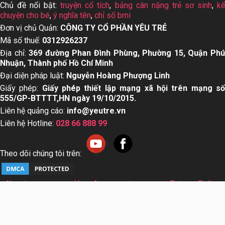
Chủ đề nổi bật:
truyện cổ tích
,
bảng cân nặng trẻ sơ sinh
,
k
chuyện cho bé
,
ý nghĩa tên
,
chỉ số bmi
Đơn vị chủ Quản:
CÔNG TY CỔ PHẦN YÊU TRẺ
Mã số thuế:
0312926237
Địa chỉ:
369 đường Phan Đình Phùng, Phường 15, Quận Ph
Nhuận, Thành phố Hồ Chí Minh
Đại diện pháp luật:
Nguyễn Hoàng Phượng Linh
Giấy phép:
Giấy phép thiết lập mạng xã hội trên mạng s
555/GP-BTTTT,HN ngày 19/10/2015.
Liên hệ quảng cáo:
info@yeutre.vn
Liên hệ Hotline:
028 66 888 99
Theo dõi chúng tôi trên:
About us
User Agreement
Privacy Policy
Sơ đồ trang web
© Copyright 2014 Yeutre.vn, all rights reserved. Chuyên
trang mạng xã hội Mẹ & Bé uy tín hàng đầu Việt Nam. Với nội