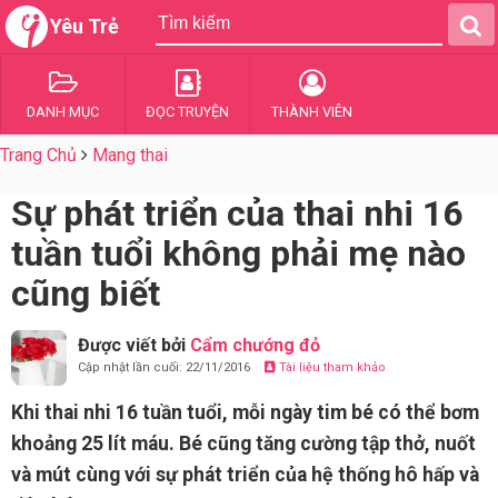
Yêu Trẻ
DANH MỤC
ĐỌC TRUYỆN
THÀNH VIÊN
Trang Chủ
Mang thai
Sự phát triển của thai nhi 16
tuần tuổi không phải mẹ nào
cũng biết
Được viết bởi
Cẩm chướng đỏ
Cập nhật lần cuối: 22/11/2016
Tài liệu tham khảo
Khi thai nhi 16 tuần tuổi, mỗi ngày tim bé có thể bơm
khoảng 25 lít máu. Bé cũng tăng cường tập thở, nuốt
và mút cùng với sự phát triển của hệ thống hô hấp và