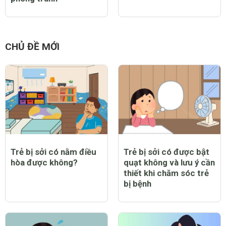
CHỦ ĐỀ MỚI
Trẻ bị sởi có nằm điều
Trẻ bị sởi có được bật
hòa được không?
quạt không và lưu ý cần
thiết khi chăm sóc trẻ
bị bệnh