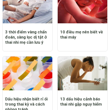
3 thời điểm vàng chẩn
10 điều mẹ nên biết về
đoán, sàng lọc dị tật ở
thai máy
thai nhi mẹ cần lưu ý
Dấu hiệu nhận biết rỉ ối
13 dấu hiệu cảnh báo
trong thai kỳ và cách
thai nhi gặp nguy hiểm
phòng tránh