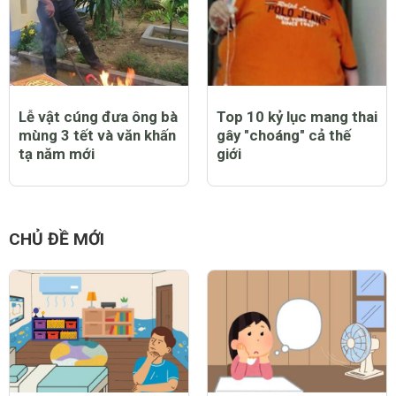
Lễ vật cúng đưa ông bà
Top 10 kỷ lục mang thai
mùng 3 tết và văn khấn
gây "choáng" cả thế
tạ năm mới
giới
CHỦ ĐỀ MỚI