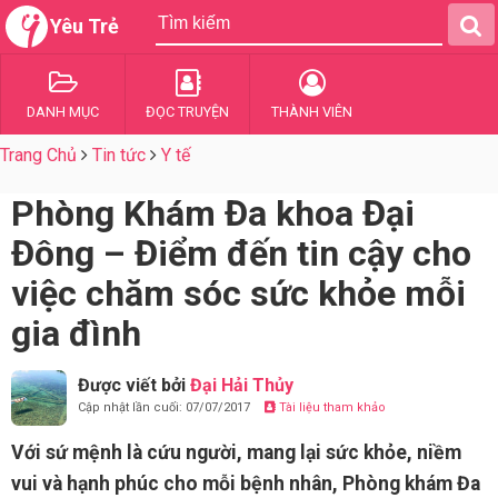
Yêu Trẻ
DANH MỤC
ĐỌC TRUYỆN
THÀNH VIÊN
Trang Chủ
Tin tức
Y tế
Phòng Khám Đa khoa Đại
Đông – Điểm đến tin cậy cho
việc chăm sóc sức khỏe mỗi
gia đình
Được viết bởi
Đại Hải Thủy
Cập nhật lần cuối: 07/07/2017
Tài liệu tham khảo
Với sứ mệnh là cứu người, mang lại sức khỏe, niềm
vui và hạnh phúc cho mỗi bệnh nhân, Phòng khám Đa