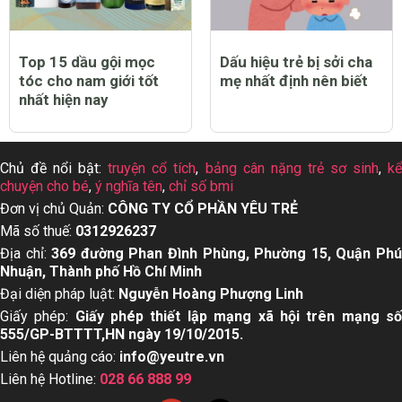
Top 15 dầu gội mọc
Dấu hiệu trẻ bị sởi cha
tóc cho nam giới tốt
mẹ nhất định nên biết
nhất hiện nay
Chủ đề nổi bật:
truyện cổ tích
,
bảng cân nặng trẻ sơ sinh
,
k
chuyện cho bé
,
ý nghĩa tên
,
chỉ số bmi
Đơn vị chủ Quản:
CÔNG TY CỔ PHẦN YÊU TRẺ
Mã số thuế:
0312926237
Địa chỉ:
369 đường Phan Đình Phùng, Phường 15, Quận Ph
Nhuận, Thành phố Hồ Chí Minh
Đại diện pháp luật:
Nguyễn Hoàng Phượng Linh
Giấy phép:
Giấy phép thiết lập mạng xã hội trên mạng s
555/GP-BTTTT,HN ngày 19/10/2015.
Liên hệ quảng cáo:
info@yeutre.vn
Liên hệ Hotline:
028 66 888 99