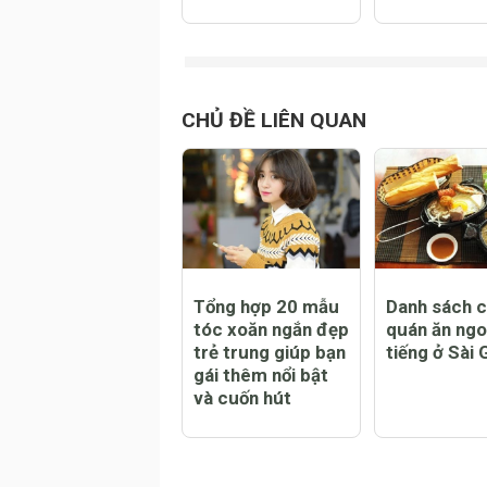
Viên uống trắng
Bà bầu bị n
da và mỹ phẩm
mặt phải là
loại nào tốt hơn?
để cải thiện
toàn?
CHỦ ĐỀ LIÊN QUAN
Tổng hợp 20 mẫu
Danh sách 
tóc xoăn ngắn đẹp
quán ăn ngo
trẻ trung giúp bạn
tiếng ở Sài 
gái thêm nổi bật