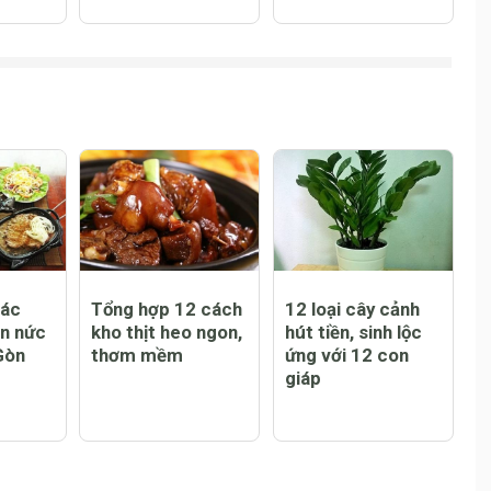
ám da
Top địa điểm uốn
Top 5 dầu gội
m sao
tóc nữ đẹp hàng
Tresemme được
 an
đầu bạn không
sử dụng nhiều
nên bỏ qua
nhất hiện nay
các
Tổng hợp 12 cách
12 loại cây cảnh
n nức
kho thịt heo ngon,
hút tiền, sinh lộc
Gòn
thơm mềm
ứng với 12 con
giáp