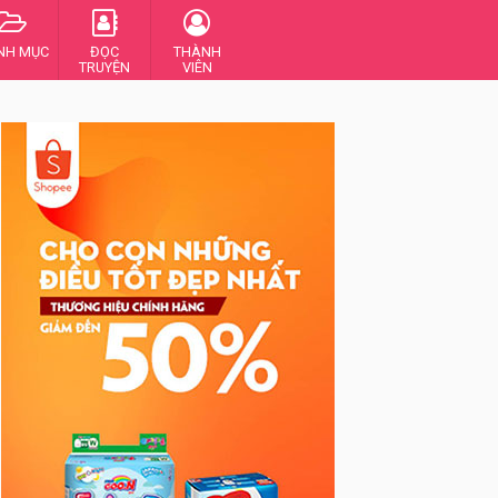
NH MỤC
ĐỌC
THÀNH
TRUYỆN
VIÊN