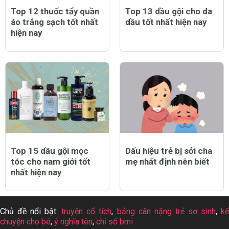
Top 12 thuốc tẩy quần
Top 13 dầu gội cho da
áo trắng sạch tốt nhất
dầu tốt nhất hiện nay
hiện nay
Top 15 dầu gội mọc
Dấu hiệu trẻ bị sởi cha
tóc cho nam giới tốt
mẹ nhất định nên biết
nhất hiện nay
Chủ đề nổi bật:
truyện cổ tích
,
bảng cân nặng trẻ sơ sinh
,
k
chuyện cho bé
,
ý nghĩa tên
,
chỉ số bmi