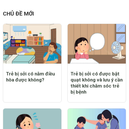
CHỦ ĐỀ MỚI
Trẻ bị sởi có nằm điều
Trẻ bị sởi có được bật
hòa được không?
quạt không và lưu ý cần
thiết khi chăm sóc trẻ
bị bệnh