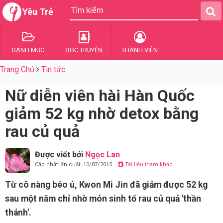
Yêu Trẻ
DANH MỤC
ĐỌC TRUYỆN
THÀNH VIÊN
Trang Chủ
Tin tức
Nữ diễn viên hài Hàn Quốc
giảm 52 kg nhờ detox bằng
rau củ quả
Được viết bởi
Ngọc Lan
Cập nhật lần cuối: 10/07/2015
Tài liệu tham khảo
Từ cô nàng béo ú, Kwon Mi Jin đã giảm được 52 kg
sau một năm chỉ nhờ món sinh tố rau củ quả 'thần
thánh'.