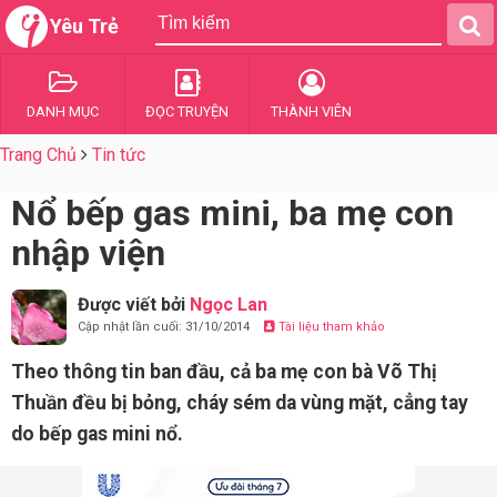
Yêu Trẻ
DANH MỤC
ĐỌC TRUYỆN
THÀNH VIÊN
Trang Chủ
Tin tức
Nổ bếp gas mini, ba mẹ con
nhập viện
Được viết bởi
Ngọc Lan
Cập nhật lần cuối: 31/10/2014
Tài liệu tham khảo
Theo thông tin ban đầu, cả ba mẹ con bà Võ Thị
Thuần đều bị bỏng, cháy sém da vùng mặt, cẳng tay
do bếp gas mini nổ.