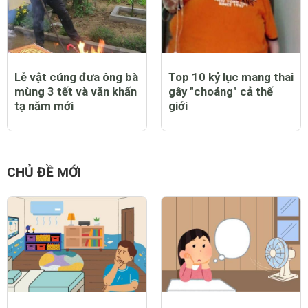
Lễ vật cúng đưa ông bà
Top 10 kỷ lục mang thai
mùng 3 tết và văn khấn
gây "choáng" cả thế
tạ năm mới
giới
CHỦ ĐỀ MỚI