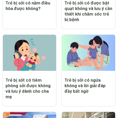
Trẻ bị sởi có nằm điều
Trẻ bị sởi có được bật
hòa được không?
quạt không và lưu ý cần
thiết khi chăm sóc trẻ
bị bệnh
Trẻ bị sốt có tiêm
Trẻ bị sởi có ngứa
phòng sởi được không
không và lời giải đáp
và lưu ý dành cho cha
đầy bất ngờ