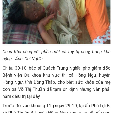
Cháu Kha cùng với phần mặt và tay bị cháy, bỏng khá
nặng - Ảnh: Chí Nghĩa
Chiều 30-10, bác sĩ Quách Trung Nghĩa, phó giám đốc
Bệnh viện Đa khoa khu vực thị xã Hồng Ngự, huyện
Hồng Ngự, tỉnh Đồng Tháp, cho biết sức khỏe của mẹ
con bà Võ Thị Thuần đã tạm ổn định nhưng vẫn phải
nằm điều trị tại đây.
Trước đó, vào khoảng 11g ngày 29-10, tại ấp Phú Lợi B,
xã Phú Thuận B, huyện Hồng Ngự xảy ra vụ nổ bếp gas