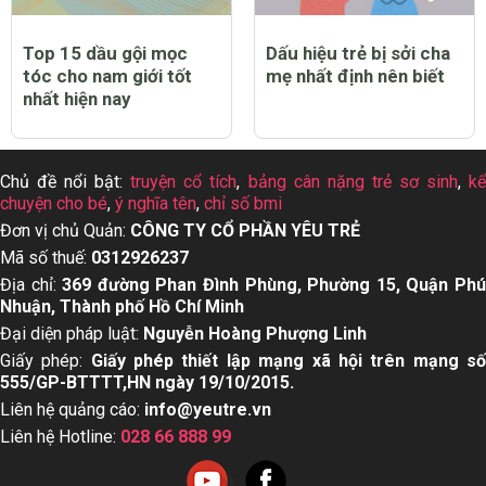
Top 15 dầu gội mọc
Dấu hiệu trẻ bị sởi cha
tóc cho nam giới tốt
mẹ nhất định nên biết
nhất hiện nay
Chủ đề nổi bật:
truyện cổ tích
,
bảng cân nặng trẻ sơ sinh
,
k
chuyện cho bé
,
ý nghĩa tên
,
chỉ số bmi
Đơn vị chủ Quản:
CÔNG TY CỔ PHẦN YÊU TRẺ
Mã số thuế:
0312926237
Địa chỉ:
369 đường Phan Đình Phùng, Phường 15, Quận Ph
Nhuận, Thành phố Hồ Chí Minh
Đại diện pháp luật:
Nguyễn Hoàng Phượng Linh
Giấy phép:
Giấy phép thiết lập mạng xã hội trên mạng s
555/GP-BTTTT,HN ngày 19/10/2015.