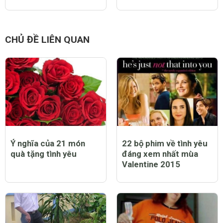
Người Sài Gòn rộn ràng
Noel 2015 ở Sài Gòn có
đón Noel sớm
thêm thông vàng,
thông đỏ
CHỦ ĐỀ LIÊN QUAN
Ý nghĩa của 21 món
22 bộ phim về tình yêu
quà tặng tình yêu
đáng xem nhất mùa
Valentine 2015