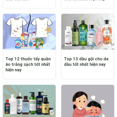
Trẻ bị sởi có biểu hiện
Top 12 máy chạy bộ tại
như thế nào?
nhà tốt nhất hiện nay
Top 12 thuốc tẩy quần
Top 13 dầu gội cho da
áo trắng sạch tốt nhất
dầu tốt nhất hiện nay
hiện nay