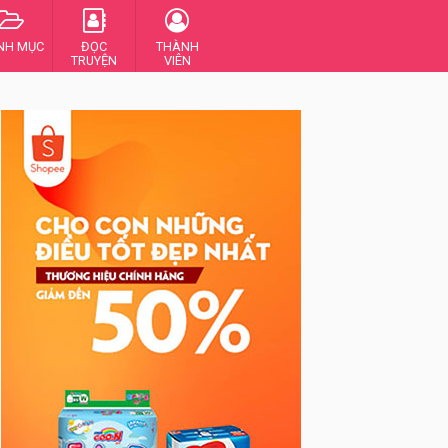
NH MỤC
ĐỌC
THÀNH
TRUYỆN
VIÊN