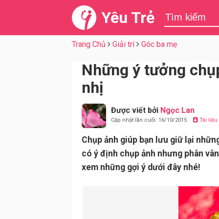
Yêu Trẻ
Trang Chủ
Giải trí
Góc ba mẹ
Những ý tưởng chụp
nhị
Được viết bởi
Ngọc Lan
Cập nhật lần cuối: 16/10/2015
Tài liệ
Chụp ảnh giúp bạn lưu giữ lại nhữ
có ý định chụp ảnh nhưng phân vân
xem những gợi ý dưới đây nhé!