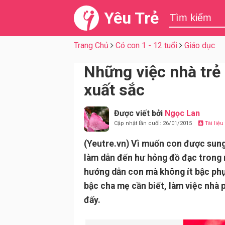
Yêu Trẻ
Trang Chủ
Có con 1 - 12 tuổi
Giáo dục
Những việc nhà trẻ 
xuất sắc
Được viết bởi
Ngọc Lan
Cập nhật lần cuối: 26/01/2015
Tài liệ
(Yeutre.vn) Vì muốn con được sung
làm dẫn đến hư hỏng đồ đạc trong 
hướng dẫn con mà không ít bậc phụ
bậc cha mẹ cần biết, làm việc nhà p
đấy.