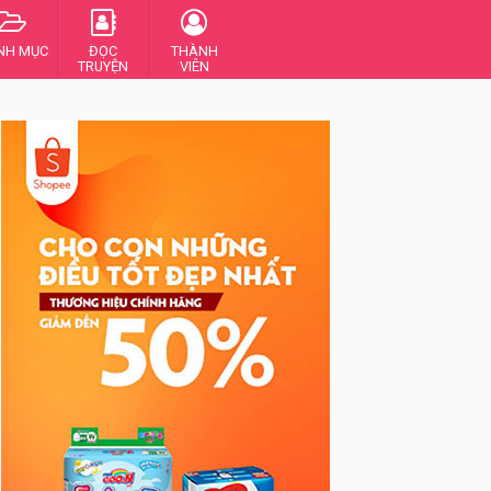
NH MỤC
ĐỌC
THÀNH
TRUYỆN
VIÊN