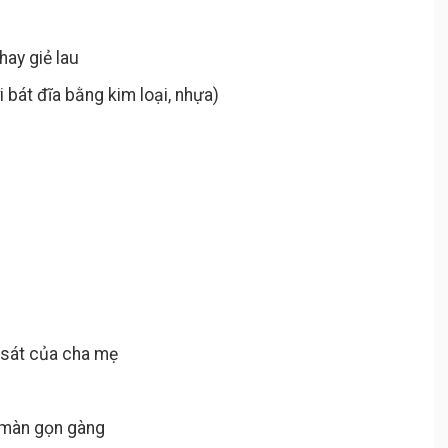
hay giẻ lau
i bát đĩa bằng kim loại, nhựa)
 sát của cha mẹ
h
 màn gọn gàng