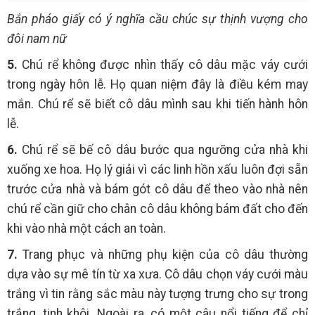
Bắn pháo giấy có ý nghĩa cầu chúc sự thịnh vượng cho
đôi nam nữ
5.
Chú rể không được nhìn thấy cô dâu mặc váy cưới
trong ngày hôn lễ. Họ quan niệm đây là điều kém may
mắn. Chú rể sẽ biết cô dâu mình sau khi tiến hành hôn
lễ.
6.
Chú rể sẽ bế cô dâu bước qua ngưỡng cửa nhà khi
xuống xe hoa. Họ lý giải vì các linh hồn xấu luôn đợi sẵn
trước cửa nhà và bám gót cô dâu để theo vào nhà nên
chú rể cần giữ cho chân cô dâu không bám đất cho đến
khi vào nhà một cách an toàn.
7.
Trang phục và những phụ kiện của cô dâu thường
dựa vào sự mê tín từ xa xưa. Cô dâu chọn váy cưới màu
trắng vì tin rằng sắc màu này tượng trưng cho sự trong
trắng, tinh khôi. Ngoài ra, có một câu nổi tiếng để chỉ