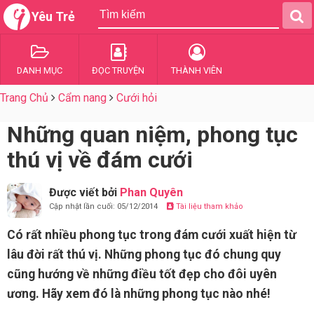
Yêu Trẻ
DANH MỤC
ĐỌC TRUYỆN
THÀNH VIÊN
Trang Chủ
Cẩm nang
Cưới hỏi
Những quan niệm, phong tục
thú vị về đám cưới
Được viết bởi
Phan Quyên
Cập nhật lần cuối: 05/12/2014
Tài liệu tham khảo
Có rất nhiều phong tục trong đám cưới xuất hiện từ
lâu đời rất thú vị. Những phong tục đó chung quy
cũng hướng về những điều tốt đẹp cho đôi uyên
ương. Hãy xem đó là những phong tục nào nhé!