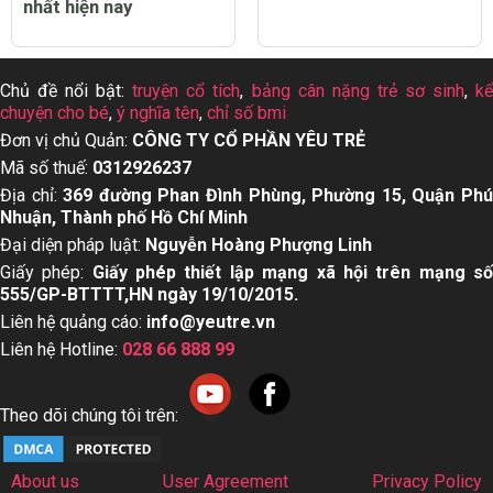
nhất hiện nay
Chủ đề nổi bật:
truyện cổ tích
,
bảng cân nặng trẻ sơ sinh
,
k
chuyện cho bé
,
ý nghĩa tên
,
chỉ số bmi
Đơn vị chủ Quản:
CÔNG TY CỔ PHẦN YÊU TRẺ
Mã số thuế:
0312926237
Địa chỉ:
369 đường Phan Đình Phùng, Phường 15, Quận Ph
Nhuận, Thành phố Hồ Chí Minh
Đại diện pháp luật:
Nguyễn Hoàng Phượng Linh
Giấy phép:
Giấy phép thiết lập mạng xã hội trên mạng s
555/GP-BTTTT,HN ngày 19/10/2015.
Liên hệ quảng cáo:
info@yeutre.vn
Liên hệ Hotline:
028 66 888 99
Theo dõi chúng tôi trên:
About us
User Agreement
Privacy Policy