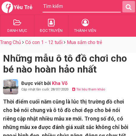
Yêu Trẻ
DANH MỤC
ĐỌC TRUYỆN
THÀNH VIÊN
Trang Chủ
Có con 1 - 12 tuổi
Mua sắm cho trẻ
Những mẫu ô tô đồ chơi cho
bé nào hoàn hảo nhất
Được viết bởi
Kha Võ
Cập nhật lần cuối: 28/07/2020
Tài liệu tham khảo
Thời điểm cuối năm cũng là lúc thị trường đồ chơi
cho bé nói chung và ô tô đồ chơi đẹp cho bé nói
riêng cập nhật nhiều mẫu xe mới. Trong số đó, có
những mẫu xe được đánh giá xuất sắc không chỉ bởi
ngoại hình đẹp, nhiều chức năng, động cơ chạy tốt