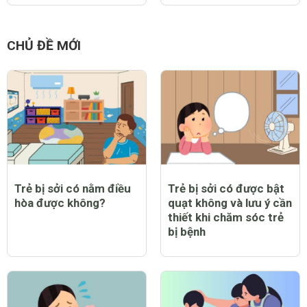
CHỦ ĐỀ MỚI
Trẻ bị sởi có nằm điều
Trẻ bị sởi có được bật
hòa được không?
quạt không và lưu ý cần
thiết khi chăm sóc trẻ
bị bệnh