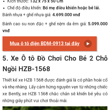
Kích thước:
132 x 75 x 50 Cm
Chế độ điều khiển:
Bố mẹ điều khiển hoặc bé lái.
Bánh nhựa + ghế nhựa giá:
4.699.000 vnđ
Bánh cao su non đặc + ghế nệm da êm giá:
5.099.000
vnđ
Mua ô tô điện BDM-0913 tại đây
5. Xe Ô tô Đồ Chơi Cho Bé 2 Chỗ
Ngồi HZB-1568
Thiết kế xe HZB 1568 được đánh giá là có phần hoài cổ
và nhẹ nhàng. Lấy cảm hứng nguyên vẹn từ những chiếc
xe Bently, xe HZB 1568 chắc chắn sẽ khiến bé yêu có
những giây phút vui chơi thoải mái.