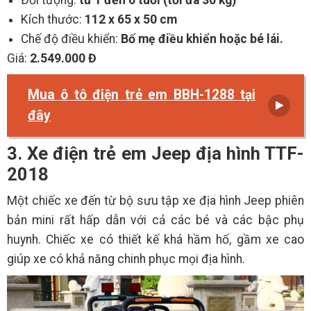
Đối tượng:
từ 1 đến 6 tuổi (tối đa 30 kg)
Kích thước:
112 x 65 x 50 cm
Chế độ điều khiển:
Bố mẹ điều khiển hoặc bé lái.
Giá:
2.549.000 Đ
Mua ô tô điện trẻ em BBH-1288 tại
đây
3. Xe điện trẻ em Jeep địa hình TTF-
2018
Một chiếc xe đến từ bộ sưu tập xe địa hình Jeep phiên
bản mini rất hấp dẫn với cả các bé và các bậc phụ
huynh. Chiếc xe có thiết kế khá hầm hố, gầm xe cao
giúp xe có khả năng chinh phục mọi địa hình.