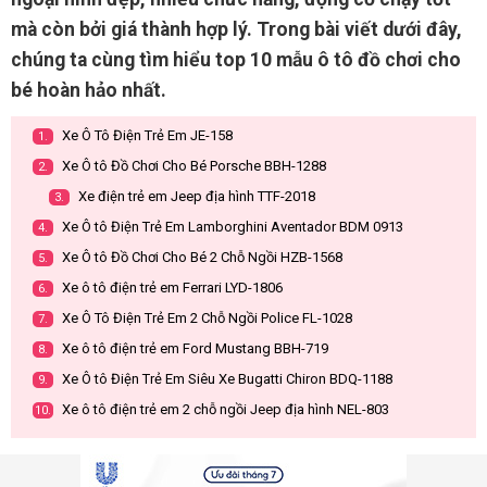
mà còn bởi giá thành hợp lý. Trong bài viết dưới đây,
chúng ta cùng tìm hiểu top 10 mẫu ô tô đồ chơi cho
bé hoàn hảo nhất.
Xe Ô Tô Điện Trẻ Em JE-158
1.
Xe Ô tô Đồ Chơi Cho Bé Porsche BBH-1288
2.
Xe điện trẻ em Jeep địa hình TTF-2018
3.
Xe Ô tô Điện Trẻ Em Lamborghini Aventador BDM 0913
4.
Xe Ô tô Đồ Chơi Cho Bé 2 Chỗ Ngồi HZB-1568
5.
Xe ô tô điện trẻ em Ferrari LYD-1806
6.
Xe Ô Tô Điện Trẻ Em 2 Chỗ Ngồi Police FL-1028
7.
Xe ô tô điện trẻ em Ford Mustang BBH-719
8.
Xe Ô tô Điện Trẻ Em Siêu Xe Bugatti Chiron BDQ-1188
9.
Xe ô tô điện trẻ em 2 chỗ ngồi Jeep địa hình NEL-803
10.