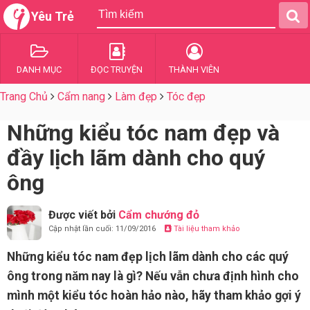
Yêu Trẻ
DANH MỤC
ĐỌC TRUYỆN
THÀNH VIÊN
Trang Chủ
Cẩm nang
Làm đẹp
Tóc đẹp
Những kiểu tóc nam đẹp và
đầy lịch lãm dành cho quý
ông
Được viết bởi
Cẩm chướng đỏ
Cập nhật lần cuối: 11/09/2016
Tài liệu tham khảo
Những kiểu tóc nam đẹp lịch lãm dành cho các quý
ông trong năm nay là gì? Nếu vẫn chưa định hình cho
mình một kiểu tóc hoàn hảo nào, hãy tham khảo gợi ý