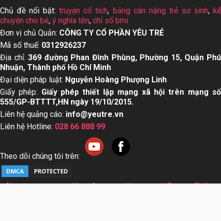
Chủ đề nổi bật:
truyện cổ tích
,
bảng cân nặng trẻ sơ sinh
,
k
chuyện cho bé
,
ý nghĩa tên
,
chỉ số bmi
Đơn vị chủ Quản:
CÔNG TY CỔ PHẦN YÊU TRẺ
Mã số thuế:
0312926237
Địa chỉ:
369 đường Phan Đình Phùng, Phường 15, Quận Ph
Nhuận, Thành phố Hồ Chí Minh
Đại diện pháp luật:
Nguyễn Hoàng Phượng Linh
Giấy phép:
Giấy phép thiết lập mạng xã hội trên mạng s
555/GP-BTTTT,HN ngày 19/10/2015.
Liên hệ quảng cáo:
info@yeutre.vn
Liên hệ Hotline:
028 66 888 99
Theo dõi chúng tôi trên:
About us
User Agreement
Privacy Policy
Sơ đồ trang web
© Copyright 2014 Yeutre.vn, all rights reserved. Chuyên
trang mạng xã hội Mẹ & Bé uy tín hàng đầu Việt Nam. Với nội