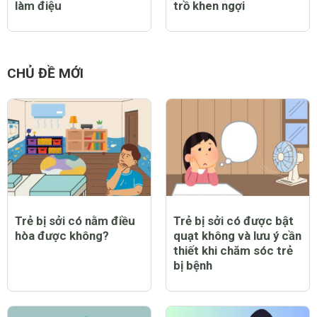
làm điệu
trồ khen ngợi
CHỦ ĐỀ MỚI
Trẻ bị sởi có nằm điều
Trẻ bị sởi có được bật
hòa được không?
quạt không và lưu ý cần
thiết khi chăm sóc trẻ
bị bệnh