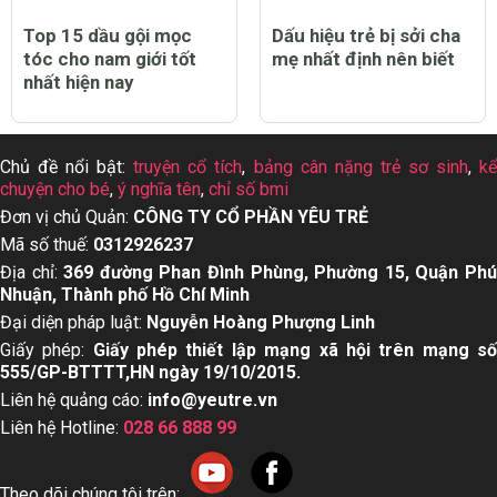
Top 15 dầu gội mọc
Dấu hiệu trẻ bị sởi cha
tóc cho nam giới tốt
mẹ nhất định nên biết
nhất hiện nay
Chủ đề nổi bật:
truyện cổ tích
,
bảng cân nặng trẻ sơ sinh
,
k
chuyện cho bé
,
ý nghĩa tên
,
chỉ số bmi
Đơn vị chủ Quản:
CÔNG TY CỔ PHẦN YÊU TRẺ
Mã số thuế:
0312926237
Địa chỉ:
369 đường Phan Đình Phùng, Phường 15, Quận Ph
Nhuận, Thành phố Hồ Chí Minh
Đại diện pháp luật:
Nguyễn Hoàng Phượng Linh
Giấy phép:
Giấy phép thiết lập mạng xã hội trên mạng s
555/GP-BTTTT,HN ngày 19/10/2015.
Liên hệ quảng cáo:
info@yeutre.vn
Liên hệ Hotline:
028 66 888 99
Theo dõi chúng tôi trên: