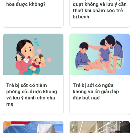
hòa được không?
quạt không và lưu ý cần
thiết khi chăm sóc trẻ
bị bệnh
Trẻ bị sốt có tiêm
Trẻ bị sởi có ngứa
phòng sởi được không
không và lời giải đáp
và lưu ý dành cho cha
đầy bất ngờ
mẹ