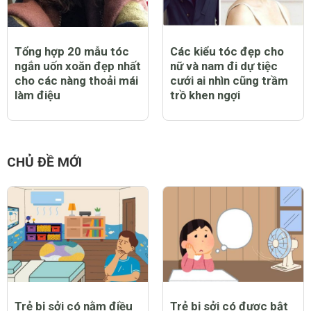
Tổng hợp 20 mẫu tóc
Các kiểu tóc đẹp cho
ngắn uốn xoăn đẹp nhất
nữ và nam đi dự tiệc
cho các nàng thoải mái
cưới ai nhìn cũng trầm
làm điệu
trồ khen ngợi
CHỦ ĐỀ MỚI
Trẻ bị sởi có nằm điều
Trẻ bị sởi có được bật