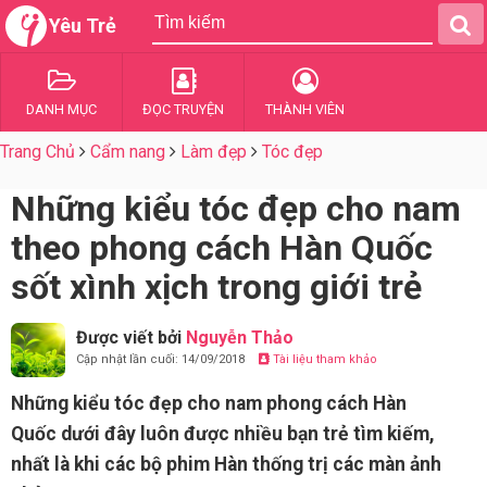
Yêu Trẻ
DANH MỤC
ĐỌC TRUYỆN
THÀNH VIÊN
Trang Chủ
Cẩm nang
Làm đẹp
Tóc đẹp
Những kiểu tóc đẹp cho nam
theo phong cách Hàn Quốc
sốt xình xịch trong giới trẻ
Được viết bởi
Nguyễn Thảo
Cập nhật lần cuối: 14/09/2018
Tài liệu tham khảo
Những kiểu tóc đẹp cho nam phong cách Hàn
Quốc dưới đây luôn được nhiều bạn trẻ tìm kiếm,
nhất là khi các bộ phim Hàn thống trị các màn ảnh