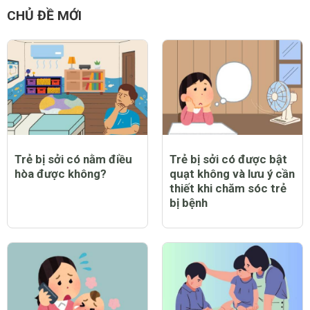
CHỦ ĐỀ MỚI
Trẻ bị sởi có nằm điều
Trẻ bị sởi có được bật
hòa được không?
quạt không và lưu ý cần
thiết khi chăm sóc trẻ
bị bệnh