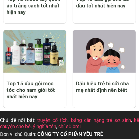
áo trắng sạch tốt nhất
dầu tốt nhất hiện nay
hiện nay
Top 15 dầu gội mọc
Dấu hiệu trẻ bị sởi cha
tóc cho nam giới tốt
mẹ nhất định nên biết
nhất hiện nay
Chủ đề nổi bật:
truyện cổ tích
,
bảng cân nặng trẻ sơ sinh
,
k
chuyện cho bé
,
ý nghĩa tên
,
chỉ số bmi
Đơn vị chủ Quản:
CÔNG TY CỔ PHẦN YÊU TRẺ