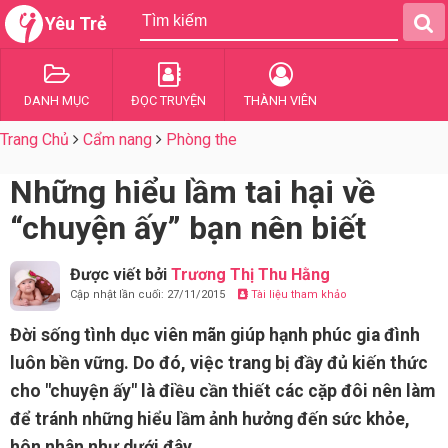
Yêu Trẻ
DANH MỤC
ĐỌC TRUYỆN
THÀNH VIÊN
Trang Chủ
Cẩm nang
Phòng the
Những hiểu lầm tai hại về
“chuyện ấy” bạn nên biết
Được viết bởi
Trương Thị Thu Hằng
Cập nhật lần cuối: 27/11/2015
Tài liệu tham khảo
Đời sống tình dục viên mãn giúp hạnh phúc gia đình
luôn bền vững. Do đó, việc trang bị đầy đủ kiến thức
cho "chuyện ấy" là điều cần thiết các cặp đôi nên làm
để tránh những hiểu lầm ảnh hưởng đến sức khỏe,
hôn nhân như dưới đây.