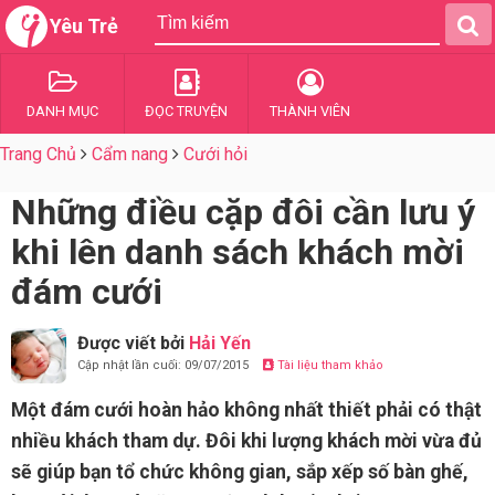
Yêu Trẻ
DANH MỤC
ĐỌC TRUYỆN
THÀNH VIÊN
Trang Chủ
Cẩm nang
Cưới hỏi
Những điều cặp đôi cần lưu ý
khi lên danh sách khách mời
đám cưới
Được viết bởi
Hải Yến
Cập nhật lần cuối: 09/07/2015
Tài liệu tham khảo
Một đám cưới hoàn hảo không nhất thiết phải có thật
nhiều khách tham dự. Đôi khi lượng khách mời vừa đủ
sẽ giúp bạn tổ chức không gian, sắp xếp số bàn ghế,