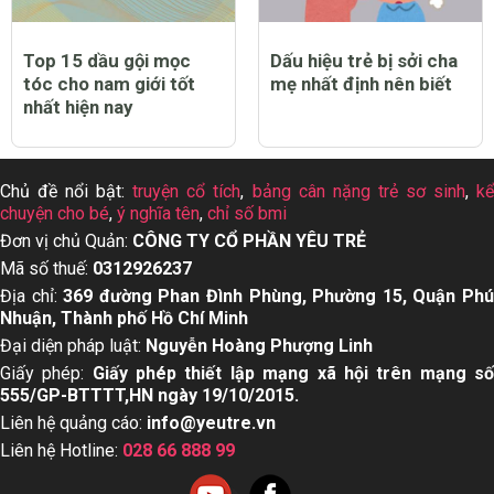
Top 15 dầu gội mọc
Dấu hiệu trẻ bị sởi cha
tóc cho nam giới tốt
mẹ nhất định nên biết
nhất hiện nay
Chủ đề nổi bật:
truyện cổ tích
,
bảng cân nặng trẻ sơ sinh
,
k
chuyện cho bé
,
ý nghĩa tên
,
chỉ số bmi
Đơn vị chủ Quản:
CÔNG TY CỔ PHẦN YÊU TRẺ
Mã số thuế:
0312926237
Địa chỉ:
369 đường Phan Đình Phùng, Phường 15, Quận Ph
Nhuận, Thành phố Hồ Chí Minh
Đại diện pháp luật:
Nguyễn Hoàng Phượng Linh
Giấy phép:
Giấy phép thiết lập mạng xã hội trên mạng s
555/GP-BTTTT,HN ngày 19/10/2015.
Liên hệ quảng cáo:
info@yeutre.vn
Liên hệ Hotline:
028 66 888 99