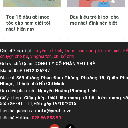
Top 15 dầu gội mọc
Dấu hiệu trẻ bị sởi cha
tóc cho nam giới tốt
mẹ nhất định nên biết
nhất hiện nay
Chủ đề nổi bật:
truyện cổ tích
,
bảng cân nặng trẻ sơ sinh
,
k
chuyện cho bé
,
ý nghĩa tên
,
chỉ số bmi
Đơn vị chủ Quản:
CÔNG TY CỔ PHẦN YÊU TRẺ
Mã số thuế:
0312926237
Địa chỉ:
369 đường Phan Đình Phùng, Phường 15, Quận Ph
Nhuận, Thành phố Hồ Chí Minh
Đại diện pháp luật:
Nguyễn Hoàng Phượng Linh
Giấy phép:
Giấy phép thiết lập mạng xã hội trên mạng s
555/GP-BTTTT,HN ngày 19/10/2015.
Liên hệ quảng cáo:
info@yeutre.vn
Liên hệ Hotline:
028 66 888 99