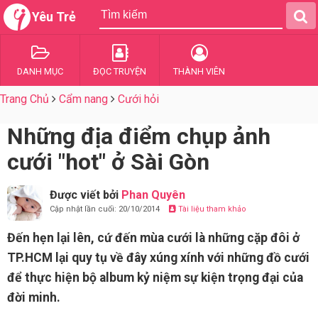
Yêu Trẻ
DANH MỤC
ĐỌC TRUYỆN
THÀNH VIÊN
Trang Chủ
Cẩm nang
Cưới hỏi
Những địa điểm chụp ảnh
cưới "hot" ở Sài Gòn
Được viết bởi
Phan Quyên
Cập nhật lần cuối: 20/10/2014
Tài liệu tham khảo
Đến hẹn lại lên, cứ đến mùa cưới là những cặp đôi ở
TP.HCM lại quy tụ về đây xúng xính với những đồ cưới
để thực hiện bộ album kỷ niệm sự kiện trọng đại của
đời minh.