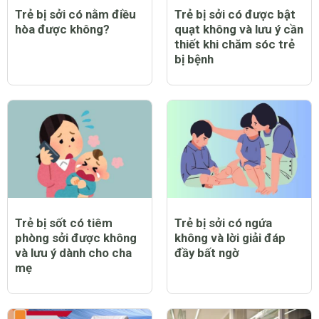
Trẻ bị sởi có nằm điều
Trẻ bị sởi có được bật
hòa được không?
quạt không và lưu ý cần
thiết khi chăm sóc trẻ
bị bệnh
Trẻ bị sốt có tiêm
Trẻ bị sởi có ngứa
phòng sởi được không
không và lời giải đáp
và lưu ý dành cho cha
đầy bất ngờ
mẹ