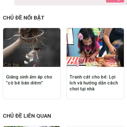
SellToMe
9 năm
Thấy cũng hay hay đó. Bạn nói rõ hơn được không.
0 Thích
Trả lời
Báo cáo vi phạm
CHỦ ĐỀ NỔI BẬT
Giáng sinh ấm áp cho
Tranh cát cho bé: Lợi
"cô bé bán diêm"
ích và hướng dẫn cách
chơi tại nhà