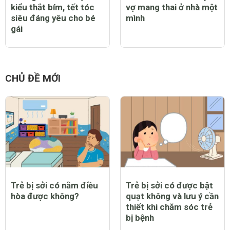
Hướng dẫn các mẹ 10
Rơi nước mắt với clip
kiểu thắt bím, tết tóc
vợ mang thai ở nhà một
siêu đáng yêu cho bé
mình
gái
CHỦ ĐỀ MỚI