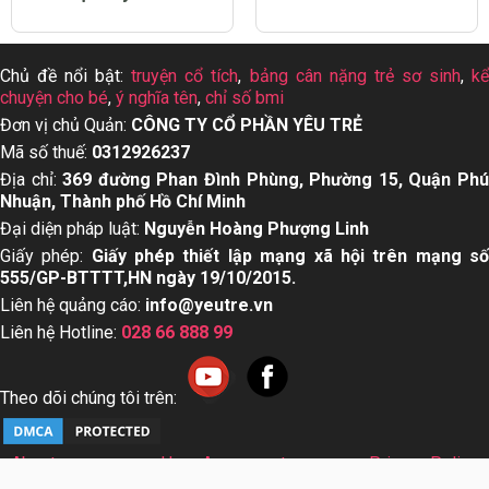
Top 15 dầu gội mọc
Dấu hiệu trẻ bị sởi cha
tóc cho nam giới tốt
mẹ nhất định nên biết
nhất hiện nay
Chủ đề nổi bật:
truyện cổ tích
,
bảng cân nặng trẻ sơ sinh
,
k
chuyện cho bé
,
ý nghĩa tên
,
chỉ số bmi
Đơn vị chủ Quản:
CÔNG TY CỔ PHẦN YÊU TRẺ
Mã số thuế:
0312926237
Địa chỉ:
369 đường Phan Đình Phùng, Phường 15, Quận Ph
Nhuận, Thành phố Hồ Chí Minh
Đại diện pháp luật:
Nguyễn Hoàng Phượng Linh
Giấy phép:
Giấy phép thiết lập mạng xã hội trên mạng s
555/GP-BTTTT,HN ngày 19/10/2015.
Liên hệ quảng cáo:
info@yeutre.vn
Liên hệ Hotline:
028 66 888 99