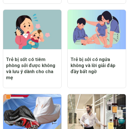
Trẻ bị sởi có nằm điều
Trẻ bị sởi có được bật
hòa được không?
quạt không và lưu ý cần
thiết khi chăm sóc trẻ
bị bệnh
Trẻ bị sốt có tiêm
Trẻ bị sởi có ngứa
phòng sởi được không
không và lời giải đáp
và lưu ý dành cho cha
đầy bất ngờ
mẹ