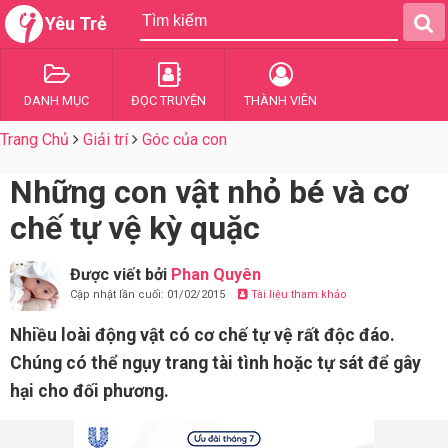
Yêu Trẻ
DANH MỤC
ĐỌC TRUYỆN
THÀNH VIÊN
Trang Chủ
Giải trí
Góc của con
Những con vật nhỏ bé và cơ
chế tự vệ kỳ quặc
Được viết bởi
Phan Quyên
Cập nhật lần cuối: 01/02/2015
Tài liệu tham khảo
Nhiều loài động vật có cơ chế tự vệ rất độc đáo.
Chúng có thể ngụy trang tài tình hoặc tự sát để gây
hại cho đối phương.