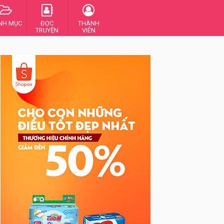
NH MỤC
ĐỌC
THÀNH
TRUYỆN
VIÊN