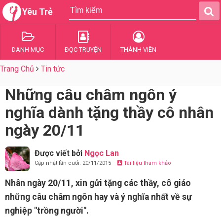
Yêu Trẻ
DANH MỤC
ĐỌC TRUYỆN
THÀNH VIÊN
Trang Chủ
Tin tức
Những câu châm ngôn ý
nghĩa dành tặng thầy cô nhân
ngày 20/11
Được viết bởi
Ngọc Lan
Cập nhật lần cuối: 20/11/2015
Tài liệu tham khảo
Nhân ngày 20/11, xin gửi tặng các thầy, cô giáo
những câu châm ngôn hay và ý nghĩa nhất về sự
nghiệp "trồng người".