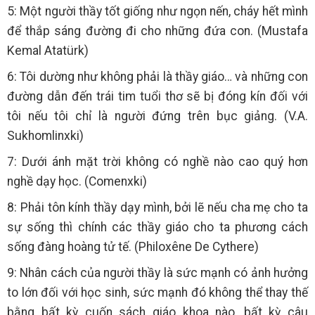
5: Một người thầy tốt giống như ngọn nến, cháy hết mình
để thắp sáng đường đi cho những đứa con. (Mustafa
Kemal Atatürk)
6: Tôi dường như không phải là thầy giáo… và những con
đường dẫn đến trái tim tuổi thơ sẽ bị đóng kín đối với
tôi nếu tôi chỉ là người đứng trên bục giảng. (V.A.
Sukhomlinxki)
7: Dưới ánh mặt trời không có nghề nào cao quý hơn
nghề dạy học. (Comenxki)
8: Phải tôn kính thầy dạy mình, bởi lẽ nếu cha mẹ cho ta
sự sống thì chính các thầy giáo cho ta phương cách
sống đàng hoàng tử tế. (Philoxêne De Cythere)
9: Nhân cách của người thầy là sức mạnh có ảnh hưởng
to lớn đối với học sinh, sức mạnh đó không thể thay thế
bằng bất kỳ cuốn sách giáo khoa nào, bất kỳ câu