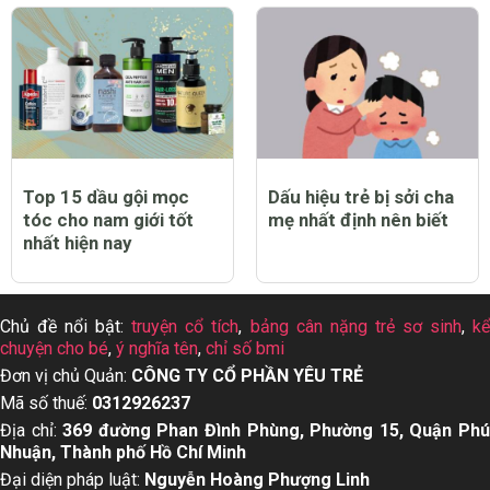
Top 15 dầu gội mọc
Dấu hiệu trẻ bị sởi cha
tóc cho nam giới tốt
mẹ nhất định nên biết
nhất hiện nay
Chủ đề nổi bật:
truyện cổ tích
,
bảng cân nặng trẻ sơ sinh
,
k
chuyện cho bé
,
ý nghĩa tên
,
chỉ số bmi
Đơn vị chủ Quản:
CÔNG TY CỔ PHẦN YÊU TRẺ
Mã số thuế:
0312926237
Địa chỉ:
369 đường Phan Đình Phùng, Phường 15, Quận Ph
Nhuận, Thành phố Hồ Chí Minh
Đại diện pháp luật:
Nguyễn Hoàng Phượng Linh