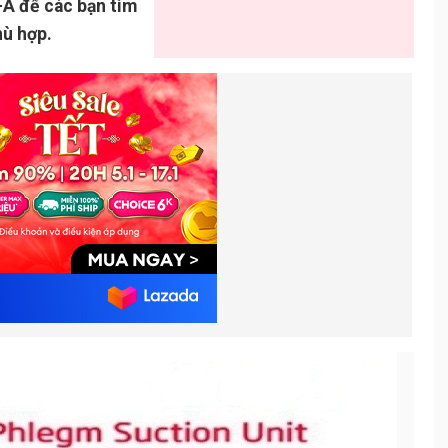
-A để các bạn tìm
hù hợp.