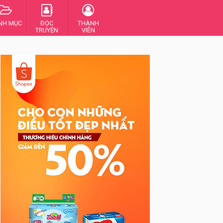
NH MỤC
ĐỌC
THÀNH
TRUYỆN
VIÊN