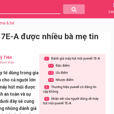
DA
mẹ & bé
 7E-A được nhiều bà mẹ tin
ỹ Tiên
Đánh giá máy hút mũi yuwell 7E-A
1.
u tham khảo
Đặc điểm
1.1.
 y tế dùng trong gia
Ưu điểm
1.2.
 cho cả người lớn
Nhược điểm
1.3.
 máy hút mũi được
Thương hiệu yuwell có đáng tin
2.
cậy không
nh an toàn và sự
Nhận xét của người dùng về máy
3.
 dưới đây sẽ cung
hút mũi yuwell 7E-A
ng những đánh giá