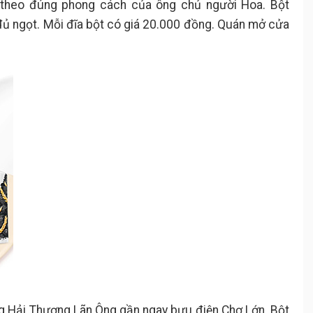
theo đúng phong cách của ông chủ người Hoa. Bột
đủ ngọt. Mỗi đĩa bột có giá 20.000 đồng. Quán mở cửa
g Hải Thượng Lãn Ông gần ngay bưu điện Chợ Lớn. Bột