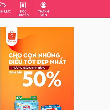
NH MỤC
ĐỌC
THÀNH
TRUYỆN
VIÊN