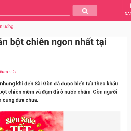
DA
ăn uống
n bột chiên ngon nhất tại
u tham khảo
 nhưng khi đến Sài Gòn đã được biến tấu theo khẩu
h bột chiên mềm và đậm đà ở nước chấm. Còn người
ăn cùng dưa chua.