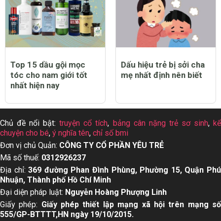
Top 15 dầu gội mọc
Dấu hiệu trẻ bị sởi cha
tóc cho nam giới tốt
mẹ nhất định nên biết
nhất hiện nay
Chủ đề nổi bật:
truyện cổ tích
,
bảng cân nặng trẻ sơ sinh
,
k
chuyện cho bé
,
ý nghĩa tên
,
chỉ số bmi
Đơn vị chủ Quản:
CÔNG TY CỔ PHẦN YÊU TRẺ
Mã số thuế:
0312926237
Địa chỉ:
369 đường Phan Đình Phùng, Phường 15, Quận Ph
Nhuận, Thành phố Hồ Chí Minh
Đại diện pháp luật:
Nguyễn Hoàng Phượng Linh
Giấy phép:
Giấy phép thiết lập mạng xã hội trên mạng s
555/GP-BTTTT,HN ngày 19/10/2015.