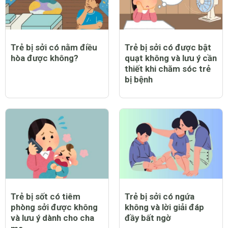
Trẻ bị sởi có nằm điều
Trẻ bị sởi có được bật
hòa được không?
quạt không và lưu ý cần
thiết khi chăm sóc trẻ
bị bệnh
Trẻ bị sốt có tiêm
Trẻ bị sởi có ngứa
phòng sởi được không
không và lời giải đáp
và lưu ý dành cho cha
đầy bất ngờ