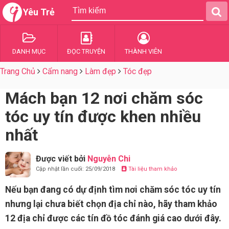
Yêu Trẻ
DANH MỤC
ĐỌC TRUYỆN
THÀNH VIÊN
Trang Chủ
Cẩm nang
Làm đẹp
Tóc đẹp
Mách bạn 12 nơi chăm sóc
tóc uy tín được khen nhiều
nhất
Được viết bởi
Nguyễn Chi
Cập nhật lần cuối: 25/09/2018
Tài liệu tham khảo
Nếu bạn đang có dự định tìm nơi chăm sóc tóc uy tín
nhưng lại chưa biết chọn địa chỉ nào, hãy tham khảo
12 địa chỉ được các tín đồ tóc đánh giá cao dưới đây.