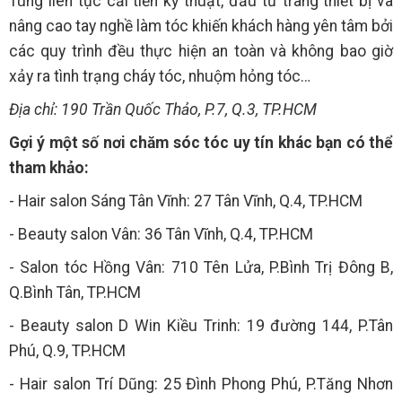
Tùng liên tục cải tiến kỹ thuật, đầu tư trang thiết bị và
nâng cao tay nghề làm tóc khiến khách hàng yên tâm bởi
các quy trình đều thực hiện an toàn và không bao giờ
xảy ra tình trạng cháy tóc, nhuộm hỏng tóc…
Địa chỉ: 190 Trần Quốc Thảo, P.7, Q.3, TP.HCM
Gợi ý một số nơi chăm sóc tóc uy tín khác bạn có thể
tham khảo:
- Hair salon Sáng Tân Vĩnh: 27 Tân Vĩnh, Q.4, TP.HCM
- Beauty salon Vân: 36 Tân Vĩnh, Q.4, TP.HCM
- Salon tóc Hồng Vân: 710 Tên Lửa, P.Bình Trị Đông B,
Q.Bình Tân, TP.HCM
- Beauty salon D Win Kiều Trinh: 19 đường 144, P.Tân
Phú, Q.9, TP.HCM
- Hair salon Trí Dũng: 25 Đình Phong Phú, P.Tăng Nhơn