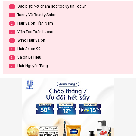
Đặc biệt: Nơi chăm sóc tóc uy tín Toc.vn
.
Tanny Vũ Beauty Salon
1.
Hair Salon Trần Nam
2.
Viện Tóc Toàn Lucas
3.
Wind Hair Salon
4.
Hair Salon 99
5.
Salon Lê Hiếu
6.
Hair Nguyễn Tùng
7.