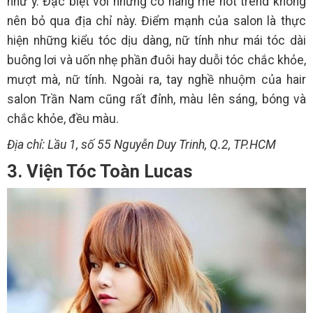
như ý. Đặc biệt với những cô nàng mê hot trend không
nên bỏ qua địa chỉ này. Điểm mạnh của salon là thực
hiện những kiểu tóc dịu dàng, nữ tính như mái tóc dài
buông lơi và uốn nhẹ phần đuôi hay duỗi tóc chắc khỏe,
mượt mà, nữ tính. Ngoài ra, tay nghề nhuộm của hair
salon Trần Nam cũng rất đỉnh, màu lên sáng, bóng và
chắc khỏe, đều màu.
Địa chỉ: Lầu 1, số 55 Nguyễn Duy Trinh, Q.2, TP.HCM
3. Viện Tóc Toàn Lucas