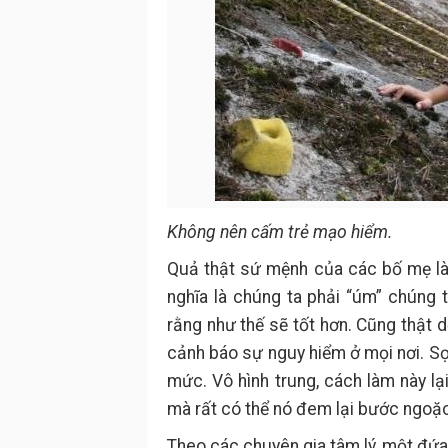
Không nên cấm trẻ mạo hiểm.
Quả thật sứ mệnh của các bố mẹ là
nghĩa là chúng ta phải “úm” chúng 
rằng như thế sẽ tốt hơn. Cũng thật 
cảnh báo sự nguy hiểm ở mọi nơi. S
mức. Vô hình trung, cách làm này lạ
mà rất có thể nó đem lại bước ngoặc
Theo các chuyên gia tâm lý, một đứa