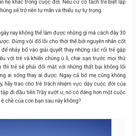
n hệ khác trong cuộc đời. Nếu cứ cố tách trẻ biệt lập
húng sẽ trở nên tự mãn và thiếu sự tự trọng.
 ngày nay không thể làm được những gì mà cách đây 30
ợc. Đừng vội đổ lỗi cho thời thế bởi nguyên nhân cốt
để nhảy bổ vào giải quyết thay những rắc rối trẻ gặp
ếu với trẻ và khiến chúng ù lì, chai sạn trước mọi thử
u thì trẻ sẽ phải đối mặt với những thất bại không lối
hông ai sống thay ai được. Ngay cả bố mẹ cũng không
y, hãy trao cho trẻ trách nhiệm vực dậy cuộc đời của
n tập đi đầu tiên.Trầy xướt ư, nó có đáng hơn một cuộc
 ê chề của con bạn sau này không?