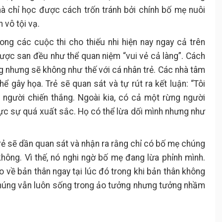
 chỉ học được cách trốn tránh bởi chính bố mẹ nuôi
 vô tội vạ.
ong các cuộc thi cho thiếu nhi hiện nay ngay cả trên
 được san đều như thể quan niệm “vui vẻ cả làng”. Cách
ng nhưng sẽ không như thế với cá nhân trẻ. Các nhà tâm
hể gây họa. Trẻ sẽ quan sát và tự rút ra kết luận: “Tôi
người chiến thắng. Ngoài kia, có cả một rừng người
hực sự quá xuất sắc. Họ có thể lừa dối mình nhưng như
rẻ sẽ dần quan sát và nhận ra rằng chỉ có bố mẹ chúng
hông. Vì thế, nó nghi ngờ bố mẹ đang lừa phỉnh mình.
o về bản thân ngay tại lúc đó trong khi bản thân không
 chúng vẫn luôn sống trong ảo tưởng nhưng tưởng nhầm