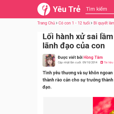
Yêu Trẻ
Trang Chủ
Có con 1 - 12 tuổi
Bí quyết là
Lối hành xử sai lầ
lãnh đạo của con
Được viết bởi
Hồng Tâm
Cập nhật lần cuối: 09/10/2014
Tài liệ
Tình yêu thương và sự khôn ngoan 
thành rào cản cho sự trưởng thành
đạo.