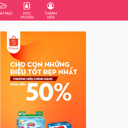
NH MỤC
ĐỌC
THÀNH
TRUYỆN
VIÊN