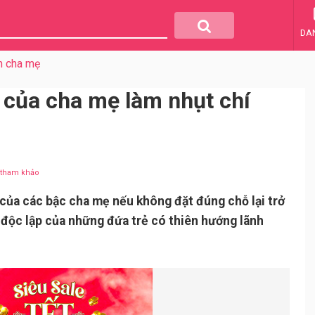
DA
m cha mẹ
m của cha mẹ làm nhụt chí
u tham khảo
của các bậc cha mẹ nếu không đặt đúng chỗ lại trở
 độc lập của những đứa trẻ có thiên hướng lãnh