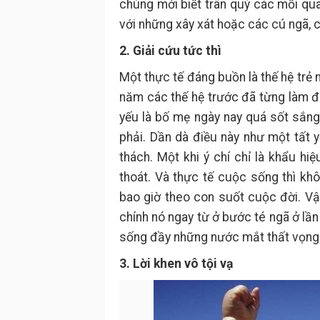
chúng mới biết trân quý các mối qua
với những xây xát hoặc các cú ngã, c
2. Giải cứu tức thì
Một thực tế đáng buồn là thế hệ trẻ
năm các thế hệ trước đã từng làm đư
yếu là bố mẹ ngày nay quá sốt sắng 
phải. Dần dà điều này như một tất y
thách. Một khi ý chí chỉ là khẩu hiệ
thoát. Và thực tế cuộc sống thì k
bao giờ theo con suốt cuộc đời. Vậ
chính nó ngay từ ở bước té ngã ở lầ
sống đầy những nước mắt thất vọng
3. Lời khen vô tội vạ