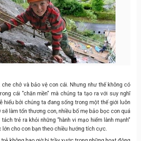
 che chở và bảo vệ con cái. Nhưng như thế không có
trong cái "chăn mền" mà chúng ta tạo ra với suy nghĩ
dễ hiểu bởi chúng ta đang sống trong một thế giới luôn
ợ sẽ làm tổn thương con, nhiều bố mẹ bảo bọc con quá
i tách trẻ ra khỏi những “hành vi mạo hiểm lành mạnh”
 lớn cho con bạn theo chiều hướng tích cực.
 trẻ không bao giờ bị trầy xước trong những hoạt động