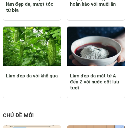
làm đẹp da, mượt tóc
hoàn hảo với muối ăn
từ bia
Làm đẹp da với khổ qua
Làm đẹp da mặt từ A
đến Z với nước cốt lựu
tươi
CHỦ ĐỀ MỚI