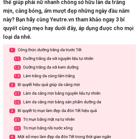
thể giúp phái nữ nhanh chóng sở hữu làn da trắng
mịn, căng bóng, ẩm mượt đẹp những ngày đầu năm
này? Bạn hãy cùng Yeutre.vn tham khảo ngay 3 bí
quyết cùng mẹo hay dưới đây, áp dụng được cho mọi
loại da nhé.
Công thức dưỡng trắng da trước Tết
1.
Dưỡng trắng da với nguyên liệu tự nhiên
1.1.
Dưỡng trắng da với kem dưỡng
1.2.
Làm trắng da cùng tắm trắng
1.3.
Bí quyết hiệu quả giúp da căng mịn
2.
Làm da căng mịn bằng nguyên liệu tự nhiên
2.1.
Làm da căng mịn bằng sản phẩm dưỡng da
2.2.
Bí quyết trị mụn làm đẹp da đón Tết hiệu quả
3.
Trị mụn bằng mặt nạ tự nhiên
3.1.
Trị mụn bằng nồi nước xông
3.2.
Một số mẹo làm đẹp da đón Tết trong thời gian ngắn
4.