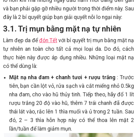
và bạn phải gặp gỡ nhiều người trong thời điểm này. Sau
đây là 2 bí quyết giúp bạn giải quyết nỗi lo ngại này:
3.1. Trị mụn bằng mặt nạ tự nhiên
Làm đẹp da để
đón Tết
với bí quyết trị mụn bằng mặt nạ
tự nhiên an toàn cho tất cả mọi loại da. Do đó, cách
thực hiện này được áp dụng nhiều. Những loại mặt nạ
có thể dùng là:
Mặt nạ nha đam + chanh tươi + rượu trắng
: Trước
tiên, bạn cần lột vỏ, rửa sạch và cắt miếng nhỏ 0.5kg
nha đam, cho vào hũ thủy tinh. Tiếp theo, hãy đổ 1 lít
rượu trắng 20 độ vào hũ, thêm 7 trái chanh đã được
thái lát vào, rắc lên 1 thìa muối và ủ trong 2 tuần. Sau
đó, 2 – 3 thìa hỗn hợp này có thể thoa lên mặt 2
lần/tuần để làm giảm mụn.