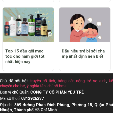
Top 15 dầu gội mọc
Dấu hiệu trẻ bị sởi cha
tóc cho nam giới tốt
mẹ nhất định nên biết
nhất hiện nay
Chủ đề nổi bật:
truyện cổ tích
,
bảng cân nặng trẻ sơ sinh
,
k
chuyện cho bé
,
ý nghĩa tên
,
chỉ số bmi
Đơn vị chủ Quản:
CÔNG TY CỔ PHẦN YÊU TRẺ
Mã số thuế:
0312926237
Địa chỉ:
369 đường Phan Đình Phùng, Phường 15, Quận Ph
Nhuận, Thành phố Hồ Chí Minh