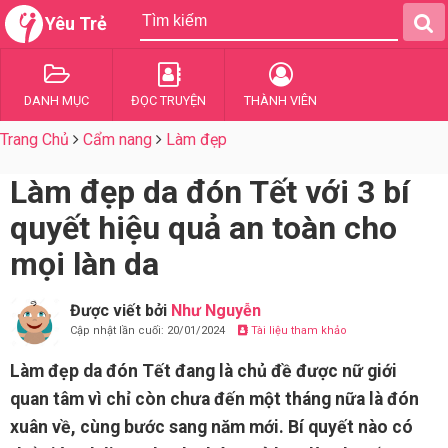
Yêu Trẻ
DANH MỤC
ĐỌC TRUYỆN
THÀNH VIÊN
Trang Chủ
Cẩm nang
Làm đẹp
Làm đẹp da đón Tết với 3 bí
quyết hiệu quả an toàn cho
mọi làn da
Được viết bởi
Như Nguyễn
Cập nhật lần cuối: 20/01/2024
Tài liệu tham khảo
Làm đẹp da đón Tết đang là chủ đề được nữ giới
quan tâm vì chỉ còn chưa đến một tháng nữa là đón
xuân về, cùng bước sang năm mới. Bí quyết nào có