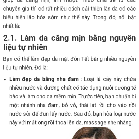
giúp da căng mịn, ẩm mượt. Theo chia sẻ từ các
chuyên gia thì có rất nhiều cách cải thiện làn da có các
biểu hiện lão hóa sớm như thế này. Trong đó, nổi bật
nhất là:
2.1. Làm da căng mịn bằng nguyên
liệu tự nhiên
Bạn có thể làm đẹp da mặt đón Tết bằng nhiều nguyên
liệu tự nhiên. Đó là:
Làm đẹp da bằng nha đam
: Loại lá cây này chứa
nhiều nước và dưỡng chất có tác dụng nuôi dưỡng tế
bào và làm cho da mềm mịn. Trước tiên, bạn chuẩn bị
một nhánh nha đam, bỏ vỏ, thái lát rồi cho vào nồi
nước sôi để đun lấy nước. Sau đó, bạn hòa loại nước
này với mật ong rồi thoa lên da, massage nhẹ nhàng.