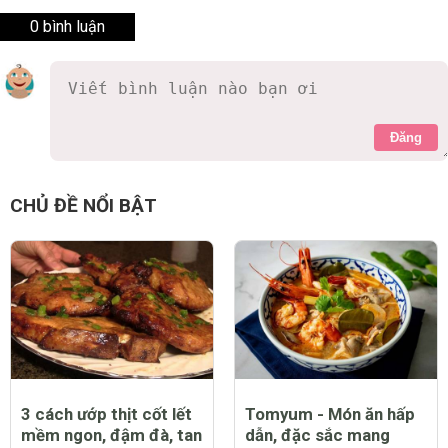
0 bình luận
Đăng
CHỦ ĐỀ NỔI BẬT
3 cách ướp thịt cốt lết
Tomyum - Món ăn hấp
mềm ngon, đậm đà, tan
dẫn, đặc sắc mang