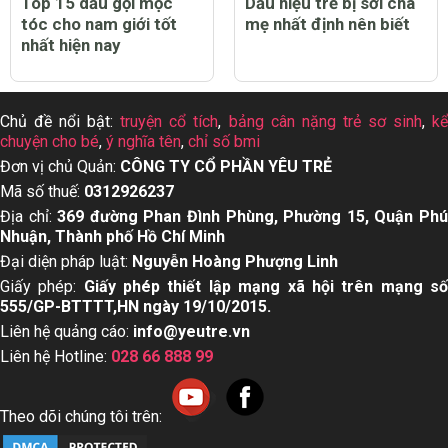
Top 15 dầu gội mọc
Dấu hiệu trẻ bị sởi cha
tóc cho nam giới tốt
mẹ nhất định nên biết
nhất hiện nay
Chủ đề nổi bật:
truyện cổ tích
,
bảng cân nặng trẻ sơ sinh
,
k
chuyện cho bé
,
ý nghĩa tên
,
chỉ số bmi
Đơn vị chủ Quản:
CÔNG TY CỔ PHẦN YÊU TRẺ
Mã số thuế:
0312926237
Địa chỉ:
369 đường Phan Đình Phùng, Phường 15, Quận Ph
Nhuận, Thành phố Hồ Chí Minh
Đại diện pháp luật:
Nguyễn Hoàng Phượng Linh
Giấy phép:
Giấy phép thiết lập mạng xã hội trên mạng s
555/GP-BTTTT,HN ngày 19/10/2015.
Liên hệ quảng cáo:
info@yeutre.vn
Liên hệ Hotline:
028 66 888 99
Theo dõi chúng tôi trên: