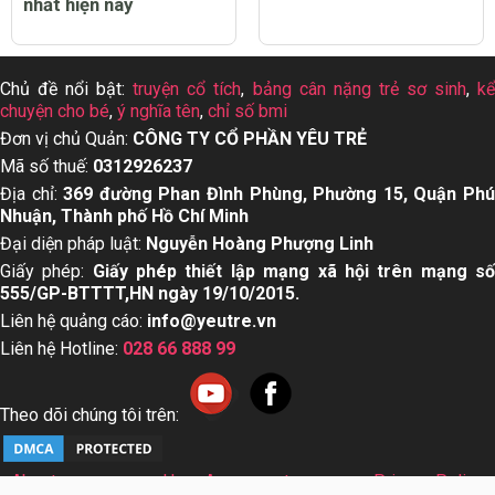
nhất hiện nay
Chủ đề nổi bật:
truyện cổ tích
,
bảng cân nặng trẻ sơ sinh
,
k
chuyện cho bé
,
ý nghĩa tên
,
chỉ số bmi
Đơn vị chủ Quản:
CÔNG TY CỔ PHẦN YÊU TRẺ
Mã số thuế:
0312926237
Địa chỉ:
369 đường Phan Đình Phùng, Phường 15, Quận Ph
Nhuận, Thành phố Hồ Chí Minh
Đại diện pháp luật:
Nguyễn Hoàng Phượng Linh
Giấy phép:
Giấy phép thiết lập mạng xã hội trên mạng s
555/GP-BTTTT,HN ngày 19/10/2015.
Liên hệ quảng cáo:
info@yeutre.vn
Liên hệ Hotline:
028 66 888 99
Theo dõi chúng tôi trên:
About us
User Agreement
Privacy Policy