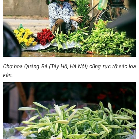
Chợ hoa Quảng Bá (Tây Hồ, Hà Nội) cũng rực rỡ sắc loa
kèn.