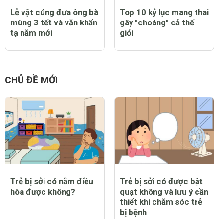
Lễ vật cúng đưa ông bà
Top 10 kỷ lục mang thai
mùng 3 tết và văn khấn
gây "choáng" cả thế
tạ năm mới
giới
CHỦ ĐỀ MỚI
Trẻ bị sởi có nằm điều
Trẻ bị sởi có được bật
hòa được không?
quạt không và lưu ý cần
thiết khi chăm sóc trẻ
bị bệnh