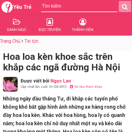
Yêu Trẻ
DANH MỤC
ĐỌC TRUYỆN
THÀNH VIÊN
Trang Chủ
Tin tức
Hoa loa kèn khoe sắc trên
khắp các ngã đường Hà Nội
Được viết bởi
Ngọc Lan
Cập nhật lần cuối: 01/04/2015
Tài liệu tham khảo
Những ngày đầu tháng Tư, đi khắp các tuyến phố
không khó bắt gặp hình ảnh những xe hàng rong chở
đầy hoa loa kèn. Khác với hoa hồng, hoa ly có quanh
năm; hoa loa kèn chỉ nở duy nhất một vụ và kéo dài
trong khoảng một tháng. Hoa loa kèn còn có tên là