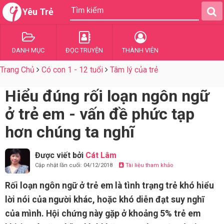
Yêu Trẻ
DANH MỤC
ĐỌC TRUYỆN
THÀNH VIÊN
Trang Chủ
Có con 1 - 12 tuổi
Tâm lý của trẻ
Hiểu đúng rối loạn ngôn ngữ
ở trẻ em - vấn đề phức tạp
hơn chúng ta nghĩ
Được viết bởi
Cát Lâm
Cập nhật lần cuối: 04/12/2018
Tài liệu tham khảo
Rối loạn ngôn ngữ ở trẻ em là tình trạng trẻ khó hiểu
lời nói của người khác, hoặc khó diễn đạt suy nghĩ
của mình. Hội chứng này gặp ở khoảng 5% trẻ em