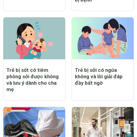
Trẻ bị sốt có tiêm
Trẻ bị sởi có ngứa
phòng sởi được không
không và lời giải đáp
và lưu ý dành cho cha
đầy bất ngờ
mẹ