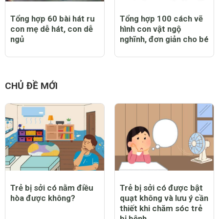
Tổng hợp 60 bài hát ru
Tổng hợp 100 cách vẽ
con mẹ dễ hát, con dễ
hình con vật ngộ
ngủ
nghĩnh, đơn giản cho bé
CHỦ ĐỀ MỚI
Trẻ bị sởi có nằm điều
Trẻ bị sởi có được bật
hòa được không?
quạt không và lưu ý cần
thiết khi chăm sóc trẻ
bị bệnh