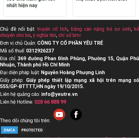
nhất hiện nay
Chủ đề nổi bật:
truyện cổ tích
,
bảng cân nặng trẻ sơ sinh
,
k
chuyện cho bé
,
ý nghĩa tên
,
chỉ số bmi
Đơn vị chủ Quản:
CÔNG TY CỔ PHẦN YÊU TRẺ
Mã số thuế:
0312926237
Địa chỉ:
369 đường Phan Đình Phùng, Phường 15, Quận Ph
Nhuận, Thành phố Hồ Chí Minh
Đại diện pháp luật:
Nguyễn Hoàng Phượng Linh
Giấy phép:
Giấy phép thiết lập mạng xã hội trên mạng s
555/GP-BTTTT,HN ngày 19/10/2015.
Liên hệ quảng cáo:
info@yeutre.vn
Liên hệ Hotline:
028 66 888 99
Theo dõi chúng tôi trên: