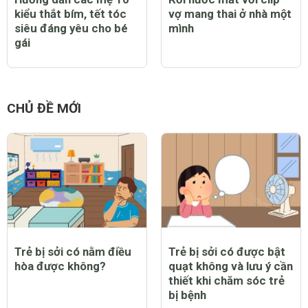
kiểu thắt bím, tết tóc
vợ mang thai ở nhà một
siêu đáng yêu cho bé
mình
gái
CHỦ ĐỀ MỚI
Trẻ bị sởi có nằm điều
Trẻ bị sởi có được bật
hòa được không?
quạt không và lưu ý cần
thiết khi chăm sóc trẻ
bị bệnh