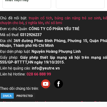
Chủ đề nổi bật:
truyện cổ tích
,
bảng cân nặng trẻ sơ sinh
,
k
chuyện cho bé
,
ý nghĩa tên
,
chỉ số bmi
Đơn vị chủ Quản:
CÔNG TY CỔ PHẦN YÊU TRẺ
Mã số thuế:
0312926237
Địa chỉ:
369 đường Phan Đình Phùng, Phường 15, Quận Ph
Nhuận, Thành phố Hồ Chí Minh
Đại diện pháp luật:
Nguyễn Hoàng Phượng Linh
Giấy phép:
Giấy phép thiết lập mạng xã hội trên mạng s
555/GP-BTTTT,HN ngày 19/10/2015.
Liên hệ quảng cáo:
info@yeutre.vn
Liên hệ Hotline:
028 66 888 99
Theo dõi chúng tôi trên:
About us
User Agreement
Privacy Policy