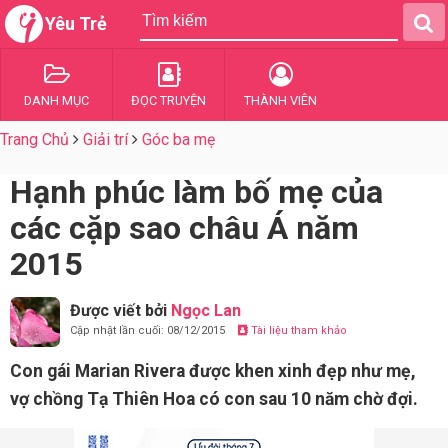
Yêu Trẻ
DANH MỤC
ĐỌC TRUYỆN
THÀNH VIÊN
Trang Chủ
Giải trí
Góc ba mẹ
Hạnh phúc làm bố mẹ của
các cặp sao châu Á năm
2015
Được viết bởi
Ngọc Lan
Cập nhật lần cuối: 08/12/2015
Tài liệu tham khảo
Con gái Marian Rivera được khen xinh đẹp như mẹ,
vợ chồng Tạ Thiên Hoa có con sau 10 năm chờ đợi.