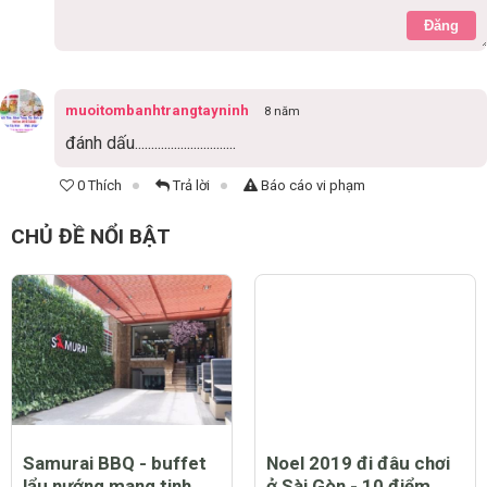
Đăng
muoitombanhtrangtayninh
8 năm
đánh dấu...............................
0 Thích
Trả lời
Báo cáo vi phạm
CHỦ ĐỀ NỔI BẬT
Samurai BBQ - buffet
Noel 2019 đi đâu chơi
lẩu nướng mang tinh
ở Sài Gòn - 10 điểm