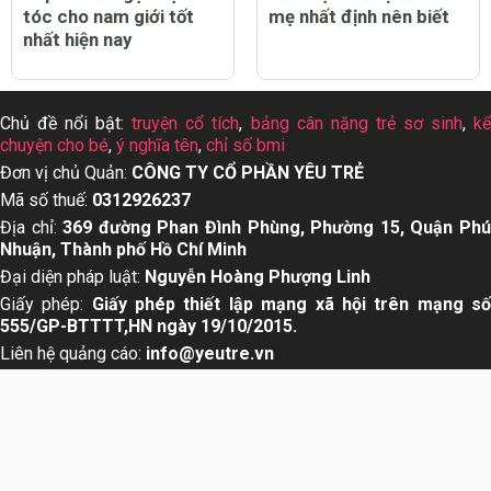
tóc cho nam giới tốt
mẹ nhất định nên biết
nhất hiện nay
Chủ đề nổi bật:
truyện cổ tích
,
bảng cân nặng trẻ sơ sinh
,
k
chuyện cho bé
,
ý nghĩa tên
,
chỉ số bmi
Đơn vị chủ Quản:
CÔNG TY CỔ PHẦN YÊU TRẺ
Mã số thuế:
0312926237
Địa chỉ:
369 đường Phan Đình Phùng, Phường 15, Quận Ph
Nhuận, Thành phố Hồ Chí Minh
Đại diện pháp luật:
Nguyễn Hoàng Phượng Linh
Giấy phép:
Giấy phép thiết lập mạng xã hội trên mạng s
555/GP-BTTTT,HN ngày 19/10/2015.
Liên hệ quảng cáo:
info@yeutre.vn
Liên hệ Hotline:
028 66 888 99
Theo dõi chúng tôi trên: