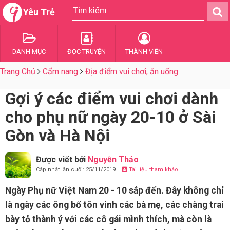
Yêu Trẻ
DANH MỤC
ĐỌC TRUYỆN
THÀNH VIÊN
Trang Chủ
Cẩm nang
Địa điểm vui chơi, ăn uống
Gợi ý các điểm vui chơi dành
cho phụ nữ ngày 20-10 ở Sài
Gòn và Hà Nội
Được viết bởi
Nguyễn Thảo
Cập nhật lần cuối: 25/11/2019
Tài liệu tham khảo
Ngày Phụ nữ Việt Nam 20 - 10 sắp đến. Đây không chỉ
là ngày các ông bố tôn vinh các bà mẹ, các chàng trai
bày tỏ thành ý với các cô gái mình thích, mà còn là