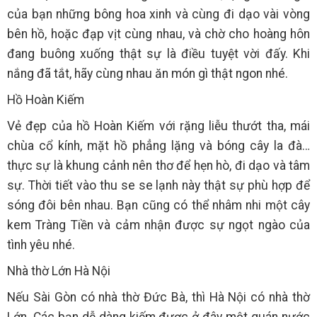
của bạn những bông hoa xinh và cùng đi dạo vài vòng
bên hồ, hoặc đạp vịt cùng nhau, và chờ cho hoàng hôn
đang buông xuống thật sự là điều tuyệt vời đấy. Khi
nắng đã tắt, hãy cùng nhau ăn món gì thật ngon nhé.
Hồ Hoàn Kiếm
Vẻ đẹp của hồ Hoàn Kiếm với rặng liễu thướt tha, mái
chùa cổ kính, mặt hồ phẳng lặng và bóng cây la đà…
thực sự là khung cảnh nên thơ để hẹn hò, đi dạo và tâm
sự. Thời tiết vào thu se se lạnh này thật sự phù hợp để
sóng đôi bên nhau. Bạn cũng có thể nhâm nhi một cây
kem Tràng Tiền và cảm nhận được sự ngọt ngào của
tình yêu nhé.
Nhà thờ Lớn Hà Nội
Nếu Sài Gòn có nhà thờ Đức Bà, thì Hà Nội có nhà thờ
Lớn. Các bạn dễ dàng kiếm được ở đây một quán nước