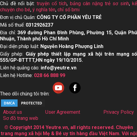
Chủ đề nổi bật:
truyện cổ tích
,
bảng cân nặng trẻ sơ sinh
,
k
chuyện cho bé
,
ý nghĩa tên
,
chỉ số bmi
Đơn vị chủ Quản:
CÔNG TY CỔ PHẦN YÊU TRẺ
Mã số thuế:
0312926237
Địa chỉ:
369 đường Phan Đình Phùng, Phường 15, Quận Ph
Nhuận, Thành phố Hồ Chí Minh
Đại diện pháp luật:
Nguyễn Hoàng Phượng Linh
Giấy phép:
Giấy phép thiết lập mạng xã hội trên mạng s
555/GP-BTTTT,HN ngày 19/10/2015.
Liên hệ quảng cáo:
info@yeutre.vn
Liên hệ Hotline:
028 66 888 99
Theo dõi chúng tôi trên:
About us
User Agreement
Privacy Policy
Sơ đồ trang web
© Copyright 2014 Yeutre.vn, all rights reserved. Chuyên
trang mạng xã hội Mẹ & Bé uy tín hàng đầu Việt Nam. Với nội