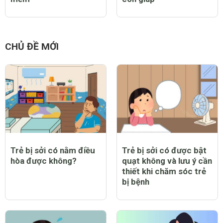
CHỦ ĐỀ MỚI
Trẻ bị sởi có nằm điều
Trẻ bị sởi có được bật
hòa được không?
quạt không và lưu ý cần
thiết khi chăm sóc trẻ
bị bệnh