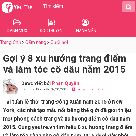
Yêu Trẻ
DANH MỤC
ĐỌC TRUYỆN
THÀNH VIÊN
Trang Chủ
Cẩm nang
Cưới hỏi
Gợi ý 8 xu hướng trang điểm
và làm tóc cô dâu năm 2015
Được viết bởi
Phan Quyên
Cập nhật lần cuối: 07/01/2015
Tài liệu tham khảo
Tại tuần lễ thời trang Đông Xuân năm 2015 ở New
York, các nhà tạo mẫu nổi tiếng thế giới đã giới thiệu
một phong cách trang và xu hướng điểm cô dâu năm
2015. Cùng yeutre.vn tìm hiểu 8 xu hướng trang điểm
và làm tóc dành cho cô dâu năm 2015 dưới đây nhé!