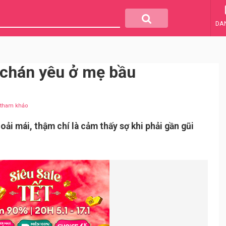
DA
 chán yêu ở mẹ bầu
u tham khảo
ải mái, thậm chí là cảm thấy sợ khi phải gần gũi