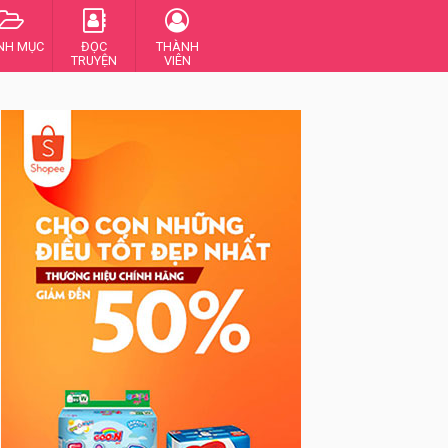
NH MỤC
ĐỌC
THÀNH
TRUYỆN
VIÊN