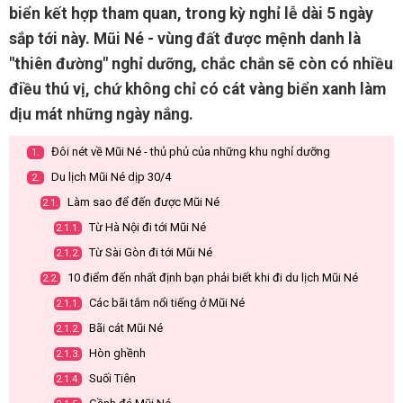
biển kết hợp tham quan, trong kỳ nghỉ lễ dài 5 ngày
sắp tới này. Mũi Né - vùng đất được mệnh danh là
"thiên đường" nghỉ dưỡng, chắc chắn sẽ còn có nhiều
điều thú vị, chứ không chỉ có cát vàng biển xanh làm
dịu mát những ngày nắng.
Đôi nét về Mũi Né - thủ phủ của những khu nghỉ dưỡng
1.
Du lịch Mũi Né dịp 30/4
2.
Làm sao để đến được Mũi Né
2.1.
Từ Hà Nội đi tới Mũi Né
2.1.1.
Từ Sài Gòn đi tới Mũi Né
2.1.2.
10 điểm đến nhất định bạn phải biết khi đi du lịch Mũi Né
2.2.
Các bãi tắm nổi tiếng ở Mũi Né
2.1.1.
Bãi cát Mũi Né
2.1.2.
Hòn ghềnh
2.1.3.
Suối Tiên
2.1.4.