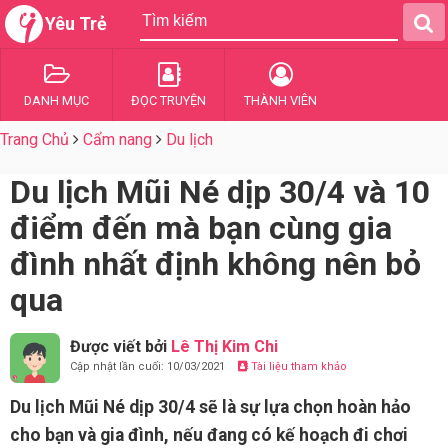
Yêu Trẻ
DANH MỤC
ĐỌC TRUYỆN
THÀNH VIÊN
Trang Chủ
Cẩm nang
Du lịch
Du lịch Mũi Né dịp 30/4 và 10
điểm đến mà bạn cùng gia
đình nhất định không nên bỏ
qua
Được viết bởi
Lê Thị Kim Chi
Cập nhật lần cuối: 10/03/2021
Tài liệu tham khảo
Du lịch Mũi Né dịp 30/4 sẽ là sự lựa chọn hoàn hảo
cho bạn và gia đình, nếu đang có kế hoạch đi chơi