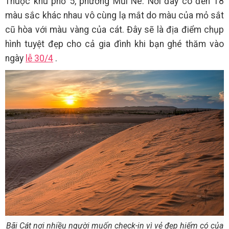
Thuộc khu phố 5, phường Mũi Né. Nơi đây có đến 18
màu sắc khác nhau vô cùng lạ mắt do màu của mỏ sắt
cũ hòa với màu vàng của cát. Đây sẽ là địa điểm chụp
hình tuyệt đẹp cho cả gia đình khi bạn ghé thăm vào
ngày
lễ 30/4
.
Bãi Cát nơi nhiều người muốn check-in vì vẻ đẹp hiếm có của