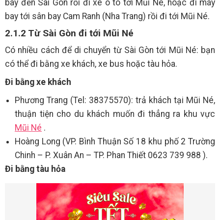
bay đến Sài Gòn rồi đi xe ô tô tới Mũi Né, hoặc đi máy
bay tới sân bay Cam Ranh (Nha Trang) rồi đi tới Mũi Né.
2.1.2 Từ Sài Gòn đi tới Mũi Né
Có nhiều cách để di chuyển từ Sài Gòn tới Mũi Né: bạn
có thể đi bằng xe khách, xe bus hoặc tàu hỏa.
Đi bằng xe khách
Phương Trang (Tel: 38375570): trả khách tại Mũi Né,
thuận tiện cho du khách muốn đi thẳng ra khu vực
Mũi Né
.
Hoàng Long (VP. Bình Thuận Số 18 khu phố 2 Trường
Chinh – P. Xuân An – TP. Phan Thiết 0623 739 988 ).
Đi bằng tàu hỏa