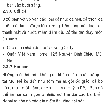
bán vào buổi sáng.
2.3.6 Gỏi cá
Ở xú biển với vô vàn các loại cá như: cá mai, cá trích, cá
suốt, cá dục,… được lóc xương, trộn cùng các loại rau
thanh mát và nước mắm đậm đà. Có thể tìm thấy món
ăn này ở:
Các quán nhậu dọc bờ kè sông Cà Ty.
Quán Việt Nam Home: 125 Nguyễn Đình Chiểu, Mũi
Né.
2.3.7 Hải sản
Những món hải sản không du khách nào muốn bỏ qua
tại Mũi Né kể đến như tôm mũ ni, gỏi ốc giác, cá bò
hòm, mực một nắng, ghẹ xanh, cua Huỳnh Đế,... Bạn có
thể ăn hải sản ngon ở nhiều nơi trải dài các bãi biển.
Ngoài ra còn có các địa điểm ăn uống hải sản: