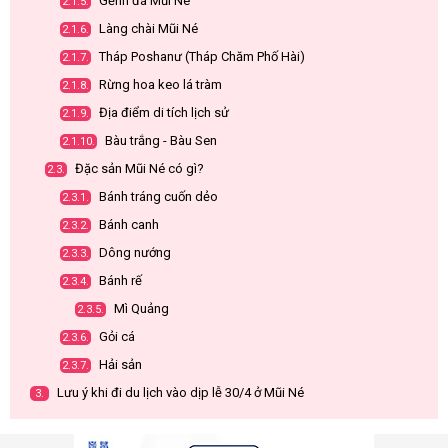
Gềnh đá Mũi Né
2.1.5.
Làng chài Mũi Né
2.1.6.
Tháp Poshanư (Tháp Chăm Phố Hài)
2.1.7.
Rừng hoa keo lá tràm
2.1.8.
Địa điểm di tích lịch sử
2.1.9.
Bàu trắng - Bàu Sen
2.1.10.
Đặc sản Mũi Né có gì?
2.3.
Bánh tráng cuốn dẻo
2.3.1.
Bánh canh
2.3.2.
Dông nướng
2.3.3.
Bánh rế
2.3.4.
Mì Quảng
2.3.5.
Gỏi cá
2.3.6.
Hải sản
2.3.7.
Lưu ý khi đi du lịch vào dịp lễ 30/4 ở Mũi Né
3.