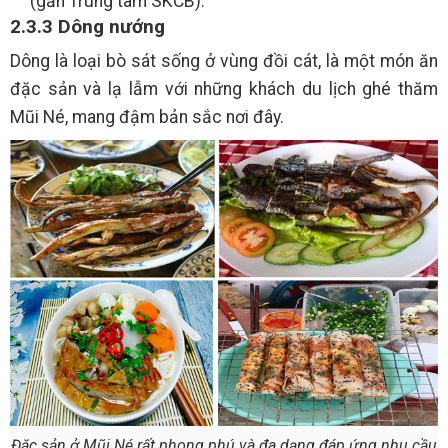
(gần Trung tâm SKCB).
2.3.3 Dông nướng
Dông là loại bò sát sống ở vùng đồi cát, là một món ăn
đặc sản và lạ lẫm với những khách du lịch ghé thăm
Mũi Né, mang đậm bản sắc nơi đây.
Đặc sản ở Mũi Né rất phong phú và đa dạng đáp ứng nhu cầu