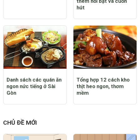
thêm nổi bật và cuốn
hút
Danh sách các quán ăn
Tổng hợp 12 cách kho
ngon nức tiếng ở Sài
thịt heo ngon, thơm
Gòn
mềm
CHỦ ĐỀ MỚI