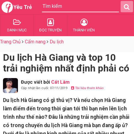
Yêu Trẻ
DANH MỤC
ĐỌC TRUYỆN
THÀNH VIÊN
Trang Chủ
Cẩm nang
Du lịch
Du lịch Hà Giang và top 10
trải nghiệm nhất định phải có
Được viết bởi
Cát Lâm
Cập nhật lần cuối: 07/11/2019
Tài liệu tham khảo
Du lịch Hà Giang có gì thú vị? Và nếu chọn Hà Giang
làm điểm đến trong thời gian tới thì bạn nên lên lịch
trình như thế nào? Đâu là những trải nghiệm cần phải
có trong chuyến du lịch Hà Giang mà bạn đang ấp ủ?
Dưới đây là những kinh nghiệm của rất nhiều phượt