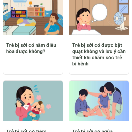
Trẻ bị sởi có nằm điều
Trẻ bị sởi có được bật
hòa được không?
quạt không và lưu ý cần
thiết khi chăm sóc trẻ
bị bệnh
Trẻ bị sốt có tiêm
Trẻ bị sởi có ngứa