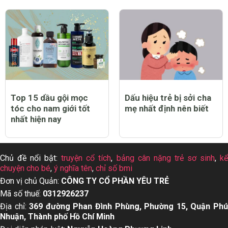
Top 15 dầu gội mọc
Dấu hiệu trẻ bị sởi cha
tóc cho nam giới tốt
mẹ nhất định nên biết
nhất hiện nay
Chủ đề nổi bật:
truyện cổ tích
,
bảng cân nặng trẻ sơ sinh
,
k
chuyện cho bé
,
ý nghĩa tên
,
chỉ số bmi
Đơn vị chủ Quản:
CÔNG TY CỔ PHẦN YÊU TRẺ
Mã số thuế:
0312926237
Địa chỉ:
369 đường Phan Đình Phùng, Phường 15, Quận Ph
Nhuận, Thành phố Hồ Chí Minh