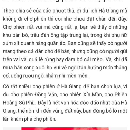
Theo chia sẻ của các phượt thủ, đi du lịch Hà Giang mà
không đi chợ phiên thì coi như chưa đặt chân đến đây.
Chợ phiên rất vui mà cũng rất lạ, bạn sẽ thấy ở những
khu bán bò, trâu đàn ông tập trung lại, trong khi phụ nữ
xúm xít quanh hàng quần áo. Bạn cũng sẽ thấy có người
mang theo cả đàn chó để bán, nhưng cũng có người gùi
trên vai vài quả lê rừng hay dăm bó cải mèo…Và, khi đã
mua bán xong xuôi họ vui vẻ ngồi tận hưởng món thắng
cố, uống rượu ngô, nhâm nhi mèn mén…
Có rất nhiều chợ phiên ở Hà Giang để bạn chọn lựa, ví
dụ chợ phiên Đồng Văn, chợ phiên Xín Mần, chợ Phiên
Hoàng Sù Phì… Đây là nét văn hóa độc đáo nhất của Hà
Giang, thế nên khi đến vùng đất này, bạn đừng bỏ lỡ một
lần khám phá chợ phiên.