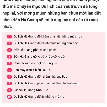
thủ mà Chuyên mục Du lịch của Yeutre.vn đã tổng
hợp lại, với mong muốn những bạn chưa một lần đặt
chân đến Hà Giang sẽ có trong tay chỉ dẫn rõ ràng
nhất.
Du lịch Hà Giang để khám phá hết những mùa hoa
1.
Du lịch Hà Giang để chinh phục những con dốc
2.
Đến Hà Giang phải đi chợ phiên
3.
Đến Hà Giang uống cà phê ở cổng trời
4.
Chiều biên giới ở cột cờ Lũng Cú
5.
Săn mây ở núi Chiêu Lâu Thi
6.
Du lịch Hà Giang đến thăm nhà của Pao
7.
Du lịch Hà Giang phải ghé dinh thự nhà họ Vương
8.
“Check in” sông Nho Quế
9.
Du lịch Hà Giang để ăn những món lạ
10.