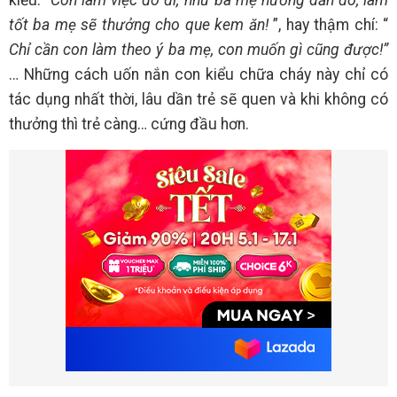
kiểu:
“Con làm việc đó đi, như ba mẹ hướng dẫn đó, làm
tốt ba mẹ sẽ thưởng cho que kem ăn!
”, hay thậm chí: “
Chỉ cần con làm theo ý ba mẹ, con muốn gì cũng được!”
… Những cách uốn nắn con kiểu chữa cháy này chỉ có
tác dụng nhất thời, lâu dần trẻ sẽ quen và khi không có
thưởng thì trẻ càng… cứng đầu hơn.