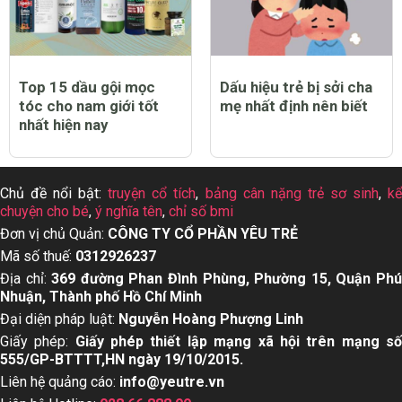
Top 15 dầu gội mọc
Dấu hiệu trẻ bị sởi cha
tóc cho nam giới tốt
mẹ nhất định nên biết
nhất hiện nay
Chủ đề nổi bật:
truyện cổ tích
,
bảng cân nặng trẻ sơ sinh
,
k
chuyện cho bé
,
ý nghĩa tên
,
chỉ số bmi
Đơn vị chủ Quản:
CÔNG TY CỔ PHẦN YÊU TRẺ
Mã số thuế:
0312926237
Địa chỉ:
369 đường Phan Đình Phùng, Phường 15, Quận Ph
Nhuận, Thành phố Hồ Chí Minh
Đại diện pháp luật:
Nguyễn Hoàng Phượng Linh
Giấy phép:
Giấy phép thiết lập mạng xã hội trên mạng s
555/GP-BTTTT,HN ngày 19/10/2015.
Liên hệ quảng cáo:
info@yeutre.vn