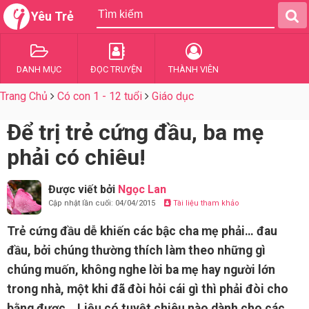
Yêu Trẻ
DANH MỤC
ĐỌC TRUYỆN
THÀNH VIÊN
Trang Chủ
Có con 1 - 12 tuổi
Giáo dục
Để trị trẻ cứng đầu, ba mẹ
phải có chiêu!
Được viết bởi
Ngọc Lan
Cập nhật lần cuối: 04/04/2015
Tài liệu tham khảo
Trẻ cứng đầu dễ khiến các bậc cha mẹ phải… đau
đầu, bởi chúng thường thích làm theo những gì
chúng muốn, không nghe lời ba mẹ hay người lớn
trong nhà, một khi đã đòi hỏi cái gì thì phải đòi cho
bằng được… Liệu có tuyệt chiêu nào dành cho các