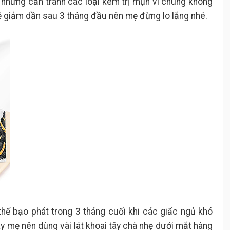
nhưng cần tránh các loại kem trị mụn vì chúng không
ẽ giảm dần sau 3 tháng đầu nên mẹ đừng lo lắng nhé.
ể bạo phát trong 3 tháng cuối khi các giấc ngủ khó
 mẹ nên dùng vài lát khoai tây chà nhẹ dưới mắt hàng