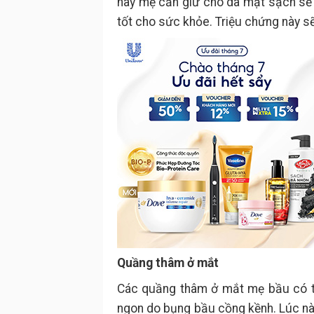
này mẹ cần giữ cho da mặt sạch sẽ 
tốt cho sức khỏe. Triệu chứng này s
Quầng thâm ở mắt
Các quầng thâm ở mắt mẹ bầu có th
ngon do bụng bầu cồng kềnh. Lúc này