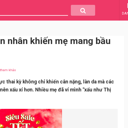
DA
ên nhân khiến mẹ mang bầu
u tham khảo
c thai kỳ không chỉ khiến cân nặng, làn da mà các
nên xấu xí hơn. Nhiều mẹ đã ví mình "xấu như Thị