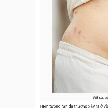
Vết rạn k
Hiện tượng rạn da thường xảy ra ở v