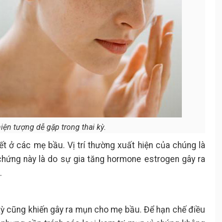
iện tượng dễ gặp trong thai kỳ.
t ở các mẹ bầu. Vị trí thường xuất hiện của chúng là
hứng này là do sự gia tăng hormone estrogen gây ra
.
i kỳ cũng khiến gây ra mụn cho mẹ bầu. Để hạn chế điều