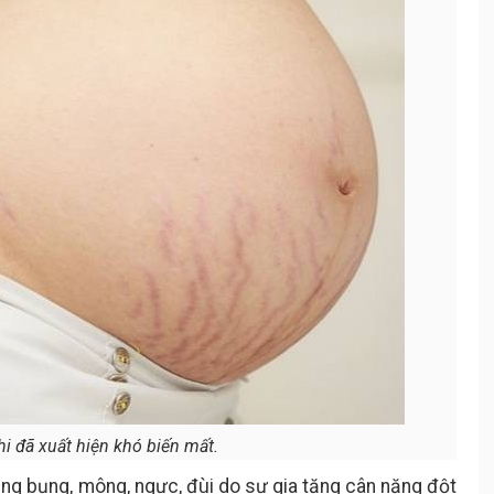
hi đã xuất hiện khó biến mất.
ùng bụng, mông, ngực, đùi do sự gia tăng cân nặng đột