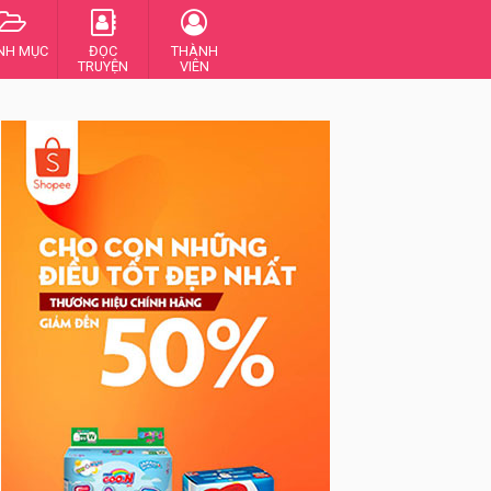
NH MỤC
ĐỌC
THÀNH
TRUYỆN
VIÊN