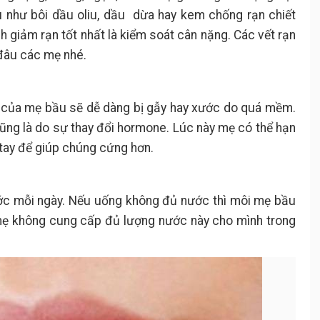
u như bôi dầu oliu, dầu dừa hay kem chống rạn chiết
h giảm rạn tốt nhất là kiểm soát cân nặng. Các vết rạn
 đâu các mẹ nhé.
y của mẹ bầu sẽ dễ dàng bị gẫy hay xước do quá mềm.
ũng là do sự thay đổi hormone. Lúc này mẹ có thể hạn
tay để giúp chúng cứng hơn.
nước mỗi ngày. Nếu uống không đủ nước thì môi mẹ bầu
u mẹ không cung cấp đủ lượng nước này cho mình trong