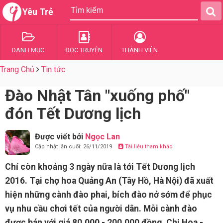
Yêu Trẻ
DANH MỤC
ĐỌC TRUYỆN
THÀNH VIÊN
Trang Chủ
Tin tức
Đào Nhật Tân "xuống phố"
đón Tết Dương lịch
Được viết bởi
Ngọc Lan
Cập nhật lần cuối: 26/11/2019
Tài liệu tham khảo
Chỉ còn khoảng 3 ngày nữa là tới Tết Dương lịch
2016. Tại chợ hoa Quảng An (Tây Hồ, Hà Nội) đã xuất
hiện những cành đào phai, bích đào nở sớm để phục
vụ nhu cầu chơi tết của người dân. Mỗi cành đào
được bán với giá 80.000 - 200.000 đồng. Chị Hoa -