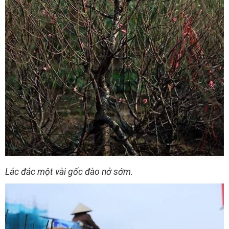
Lác đác một vài gốc đào nở sớm.