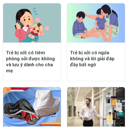
Trẻ bị sốt có tiêm
Trẻ bị sởi có ngứa
phòng sởi được không
không và lời giải đáp
và lưu ý dành cho cha
đầy bất ngờ
mẹ