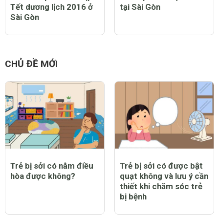
Tết dương lịch 2016 ở
tại Sài Gòn
Sài Gòn
CHỦ ĐỀ MỚI
Trẻ bị sởi có nằm điều
Trẻ bị sởi có được bật
hòa được không?
quạt không và lưu ý cần
thiết khi chăm sóc trẻ
bị bệnh