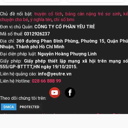
Chủ đề nổi bật:
truyện cổ tích
,
bảng cân nặng trẻ sơ sinh
,
k
chuyện cho bé
,
ý nghĩa tên
,
chỉ số bmi
Đơn vị chủ Quản:
CÔNG TY CỔ PHẦN YÊU TRẺ
Mã số thuế:
0312926237
Địa chỉ:
369 đường Phan Đình Phùng, Phường 15, Quận Ph
Nhuận, Thành phố Hồ Chí Minh
Đại diện pháp luật:
Nguyễn Hoàng Phượng Linh
Giấy phép:
Giấy phép thiết lập mạng xã hội trên mạng s
555/GP-BTTTT,HN ngày 19/10/2015.
Liên hệ quảng cáo:
info@yeutre.vn
Liên hệ Hotline:
028 66 888 99
Theo dõi chúng tôi trên:
About us
User Agreement
Privacy Policy
Sơ đồ trang web