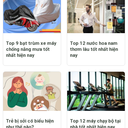
Top 9 bạt trùm xe máy
Top 12 nước hoa nam
chống nắng mưa tốt
thơm lâu tốt nhất hiện
nhất hiện nay
nay
Trẻ bị sởi có biểu hiện
Top 12 máy chạy bộ tại
như thế nào?
nhà tốt nhất hiện nay