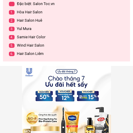
Đặc biệt: Salon Toc.vn
.
Hòa Hair Salon
1.
Hair Salon Huê
2.
Yul Mura
3.
Samie Hair Color
4.
Wind Hair Salon
5.
Hair Salon Liêm
6.