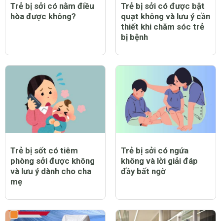
Trẻ bị sởi có nằm điều
Trẻ bị sởi có được bật
hòa được không?
quạt không và lưu ý cần
thiết khi chăm sóc trẻ
bị bệnh
Trẻ bị sốt có tiêm
Trẻ bị sởi có ngứa
phòng sởi được không
không và lời giải đáp
và lưu ý dành cho cha
đầy bất ngờ
mẹ