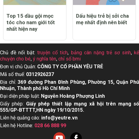
Top 15 dầu gội mọc
Dấu hiệu trẻ bị sởi cha
tóc cho nam giới tốt
mẹ nhất định nên biết
nhất hiện nay
Chủ đề nổi bật:
truyện cổ tích
,
bảng cân nặng trẻ sơ sinh
,
k
chuyện cho bé
,
ý nghĩa tên
,
chỉ số bmi
Đơn vị chủ Quản:
CÔNG TY CỔ PHẦN YÊU TRẺ
Mã số thuế:
0312926237
Địa chỉ:
369 đường Phan Đình Phùng, Phường 15, Quận Ph
Nhuận, Thành phố Hồ Chí Minh
Đại diện pháp luật:
Nguyễn Hoàng Phượng Linh
Giấy phép:
Giấy phép thiết lập mạng xã hội trên mạng s
555/GP-BTTTT,HN ngày 19/10/2015.
Liên hệ quảng cáo:
info@yeutre.vn
Liên hệ Hotline:
028 66 888 99