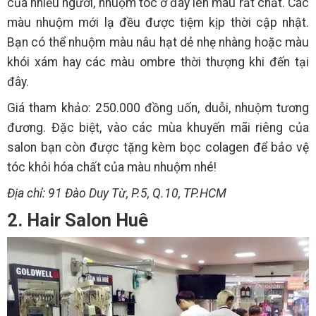
của nhiều người, nhuộm tóc ở đây lên màu rất chất. Các
màu nhuộm mới lạ đều được tiệm kịp thời cập nhật.
Bạn có thể nhuộm màu nâu hạt dẻ nhẹ nhàng hoặc màu
khói xám hay các màu ombre thời thượng khi đến tại
đây.
Giá tham khảo: 250.000 đồng uốn, duỗi, nhuộm tương
đương. Đặc biệt, vào các mùa khuyến mãi riêng của
salon bạn còn được tặng kèm bọc colagen để bảo vệ
tóc khỏi hóa chất của màu nhuộm nhé!
Địa chỉ: 91 Đào Duy Từ, P.5, Q.10, TP.HCM
2. Hair Salon Huê