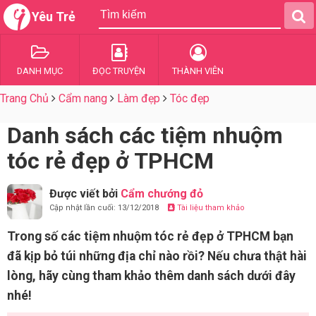
Yêu Trẻ
DANH MỤC
ĐỌC TRUYỆN
THÀNH VIÊN
Trang Chủ
Cẩm nang
Làm đẹp
Tóc đẹp
Danh sách các tiệm nhuộm
tóc rẻ đẹp ở TPHCM
Được viết bởi
Cẩm chướng đỏ
Cập nhật lần cuối: 13/12/2018
Tài liệu tham khảo
Trong số các tiệm nhuộm tóc rẻ đẹp ở TPHCM bạn
đã kịp bỏ túi những địa chỉ nào rồi? Nếu chưa thật hài
lòng, hãy cùng tham khảo thêm danh sách dưới đây
nhé!