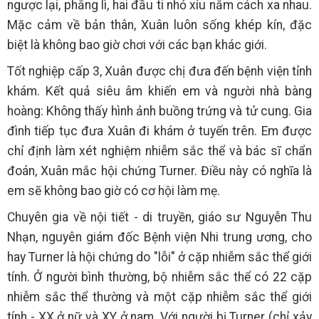
ngược lại, phẳng lì, hai đầu ti nhỏ xíu nằm cách xa nhau.
Mặc cảm về bản thân, Xuân luôn sống khép kín, đặc
biệt là không bao giờ chơi với các bạn khác giới.
Tốt nghiệp cấp 3, Xuân được chị đưa đến bệnh viện tỉnh
khám. Kết quả siêu âm khiến em và người nhà bàng
hoàng: Không thấy hình ảnh buồng trứng và tử cung. Gia
đình tiếp tục đưa Xuân đi khám ở tuyến trên. Em được
chỉ định làm xét nghiệm nhiễm sắc thể và bác sĩ chẩn
đoán, Xuân mắc hội chứng Turner. Điều này có nghĩa là
em sẽ không bao giờ có cơ hội làm mẹ.
Chuyên gia về nội tiết - di truyền, giáo sư Nguyễn Thu
Nhạn, nguyên giám đốc Bệnh viện Nhi trung ương, cho
hay Turner là hội chứng do "lỗi" ở cặp nhiễm sắc thể giới
tính. Ở người bình thường, bộ nhiễm sắc thể có 22 cặp
nhiễm sắc thể thường và một cặp nhiễm sắc thể giới
tính - XX ở nữ và XY ở nam. Với người bị Turner (chỉ xảy