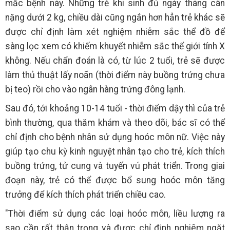
mắc bệnh này. Những trẻ khi sinh đủ ngày tháng cân
nặng dưới 2 kg, chiều dài cũng ngắn hơn hẳn trẻ khác sẽ
được chỉ định làm xét nghiệm nhiễm sắc thể đồ để
sàng lọc xem có khiếm khuyết nhiễm sắc thể giới tính X
không. Nếu chẩn đoán là có, từ lúc 2 tuổi, trẻ sẽ được
làm thủ thuật lấy noãn (thời điểm này buồng trứng chưa
bị teo) rồi cho vào ngân hàng trứng đông lạnh.
Sau đó, tới khoảng 10-14 tuổi - thời điểm dậy thì của trẻ
bình thường, qua thăm khám và theo dõi, bác sĩ có thể
chỉ định cho bệnh nhân sử dụng hoóc môn nữ. Việc này
giúp tạo chu kỳ kinh nguyệt nhân tạo cho trẻ, kích thích
buồng trứng, tử cung và tuyến vú phát triển. Trong giai
đoạn này, trẻ có thể được bổ sung hoóc môn tăng
trưởng để kích thích phát triển chiều cao.
"Thời điểm sử dụng các loại hoóc môn, liều lượng ra
sao cần rất thận trọng và được chỉ định nghiêm ngặt