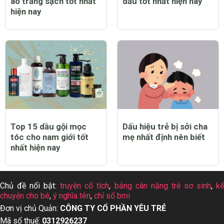
áo trắng sạch tốt nhất
dầu tốt nhất hiện nay
hiện nay
Top 15 dầu gội mọc
Dấu hiệu trẻ bị sởi cha
tóc cho nam giới tốt
mẹ nhất định nên biết
nhất hiện nay
Chủ đề nổi bật:
truyện cổ tích
,
bảng cân nặng trẻ sơ sinh
,
k
chuyện cho bé
,
ý nghĩa tên
,
chỉ số bmi
Đơn vị chủ Quản:
CÔNG TY CỔ PHẦN YÊU TRẺ
Mã số thuế:
0312926237