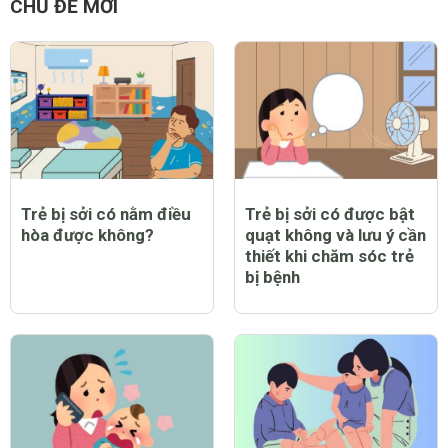
CHỦ ĐỀ MỚI
Trẻ bị sởi có nằm điều
Trẻ bị sởi có được bật
hòa được không?
quạt không và lưu ý cần
thiết khi chăm sóc trẻ
bị bệnh