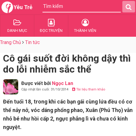
Yêu Trẻ
DANH MỤC
ĐỌC TRUYỆN
THÀNH VIÊN
Trang Chủ
Tin tức
Cô gái suốt đời không dậy thì
do lỗi nhiễm sắc thể
Được viết bởi
Ngọc Lan
Cập nhật lần cuối: 31/10/2014
Tài liệu tham khảo
Đến tuổi 18, trong khi các bạn gái cùng lứa đều có cơ
thể nảy nở, vóc dáng phổng phao, Xuân (Phú Thọ) vẫn
nhỏ bé như hồi cấp 2, ngực phẳng lì và chưa có kinh
nguyệt.