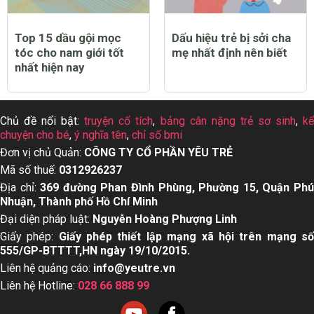
Top 15 dầu gội mọc
Dấu hiệu trẻ bị sởi cha
tóc cho nam giới tốt
mẹ nhất định nên biết
nhất hiện nay
Chủ đề nổi bật:
truyện cổ tích
,
bảng cân nặng trẻ sơ sinh
,
k
chuyện cho bé
,
ý nghĩa tên
,
chỉ số bmi
Đơn vị chủ Quản:
CÔNG TY CỔ PHẦN YÊU TRẺ
Mã số thuế:
0312926237
Địa chỉ:
369 đường Phan Đình Phùng, Phường 15, Quận Ph
Nhuận, Thành phố Hồ Chí Minh
Đại diện pháp luật:
Nguyễn Hoàng Phượng Linh
Giấy phép:
Giấy phép thiết lập mạng xã hội trên mạng s
555/GP-BTTTT,HN ngày 19/10/2015.
Liên hệ quảng cáo:
info@yeutre.vn
Liên hệ Hotline:
028 66 888 99