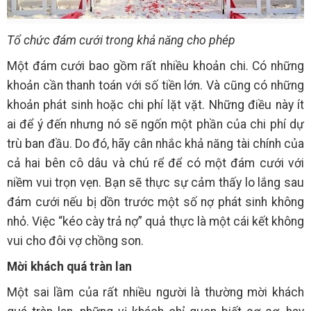
Tổ chức đám cưới trong khả năng cho phép
Một đám cưới bao gồm rất nhiều khoản chi. Có những
khoản cần thanh toán với số tiền lớn. Và cũng có những
khoản phát sinh hoặc chi phí lặt vặt. Những điều này ít
ai để ý đến nhưng nó sẽ ngốn một phần của chi phí dự
trù ban đầu. Do đó, hãy cân nhắc khả năng tài chính của
cả hai bên cô dâu và chú rể để có một đám cưới với
niềm vui trọn vẹn. Bạn sẽ thực sự cảm thấy lo lắng sau
đám cưới nếu bị dồn trước một số nợ phát sinh không
nhỏ. Việc “kéo cày trả nợ” quả thực là một cái kết không
vui cho đôi vợ chồng son.
Mời khách quá tràn lan
Một sai lầm của rất nhiều người là thường mời khách