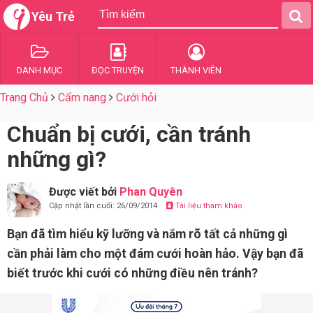
Yêu Trẻ
DANH MỤC
ĐỌC TRUYỆN
THÀNH VIÊN
Trang Chủ
Cẩm nang
Cưới hỏi
Chuẩn bị cưới, cần tránh
những gì?
Được viết bởi
Phan Quyên
Cập nhật lần cuối: 26/09/2014
Tài liệu tham khảo
Bạn đã tìm hiểu kỹ lưỡng và nắm rõ tất cả những gì
cần phải làm cho một đám cưới hoàn hảo. Vậy bạn đã
biết trước khi cưới có những điều nên tránh?