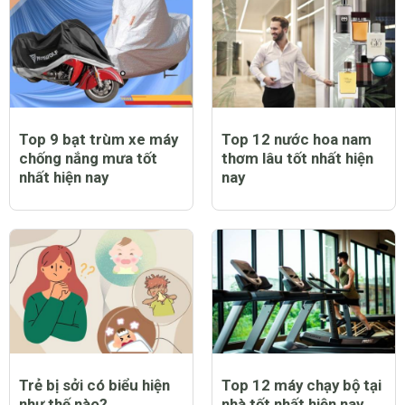
Top 9 bạt trùm xe máy
Top 12 nước hoa nam
chống nắng mưa tốt
thơm lâu tốt nhất hiện
nhất hiện nay
nay
Trẻ bị sởi có biểu hiện
Top 12 máy chạy bộ tại
như thế nào?
nhà tốt nhất hiện nay