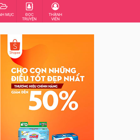
NH MỤC
ĐỌC
THÀNH
TRUYỆN
VIÊN