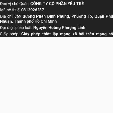
Đơn vị chủ Quản:
CÔNG TY CỔ PHẦN YÊU TRẺ
Mã số thuế:
0312926237
Địa chỉ:
369 đường Phan Đình Phùng, Phường 15, Quận Ph
Nhuận, Thành phố Hồ Chí Minh
Đại diện pháp luật:
Nguyễn Hoàng Phượng Linh
Giấy phép:
Giấy phép thiết lập mạng xã hội trên mạng s
555/GP-BTTTT,HN ngày 19/10/2015.
Liên hệ quảng cáo:
info@yeutre.vn
Liên hệ Hotline:
028 66 888 99
Theo dõi chúng tôi trên:
About us
User Agreement
Privacy Policy
Sơ đồ trang web
© Copyright 2014 Yeutre.vn, all rights reserved. Chuyên
trang mạng xã hội Mẹ & Bé uy tín hàng đầu Việt Nam. Với nội
dung được viết và tham vấn bởi các chuyên gia & Bác sĩ
hàng đầu trong lĩnh vực.