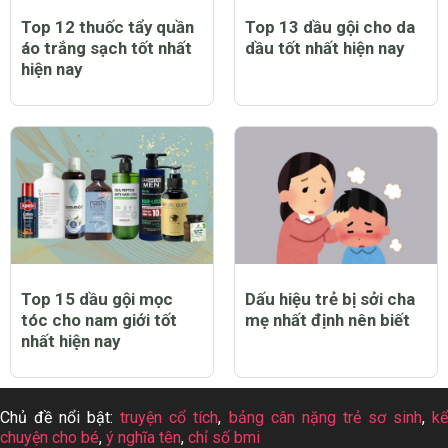
Top 12 thuốc tẩy quần
Top 13 dầu gội cho da
áo trắng sạch tốt nhất
dầu tốt nhất hiện nay
hiện nay
Top 15 dầu gội mọc
Dấu hiệu trẻ bị sởi cha
tóc cho nam giới tốt
mẹ nhất định nên biết
nhất hiện nay
Chủ đề nổi bật:
truyện cổ tích
,
bảng cân nặng trẻ sơ sinh
,
k
chuyện cho bé
,
ý nghĩa tên
,
chỉ số bmi