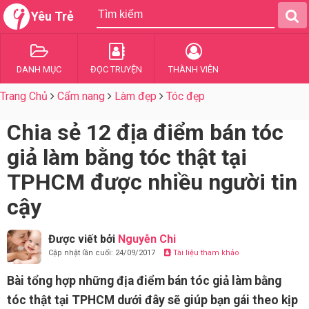
Yêu Trẻ
DANH MỤC
ĐỌC TRUYỆN
THÀNH VIÊN
Trang Chủ
Cẩm nang
Làm đẹp
Tóc đẹp
Chia sẻ 12 địa điểm bán tóc
giả làm bằng tóc thật tại
TPHCM được nhiều người tin
cậy
Được viết bởi
Nguyễn Chi
Cập nhật lần cuối: 24/09/2017
Tài liệu tham khảo
Bài tổng hợp những địa điểm bán tóc giả làm bằng
tóc thật tại TPHCM dưới đây sẽ giúp bạn gái theo kịp