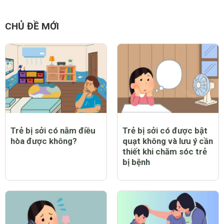
CHỦ ĐỀ MỚI
Trẻ bị sởi có nằm điều
Trẻ bị sởi có được bật
hòa được không?
quạt không và lưu ý cần
thiết khi chăm sóc trẻ
bị bệnh