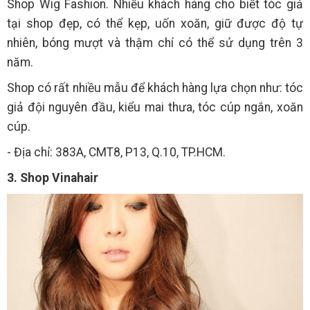
Shop Wig Fashion. Nhiều khách hàng cho biết tóc giả
tại shop đẹp, có thể kẹp, uốn xoăn, giữ được độ tự
nhiên, bóng mượt và thậm chí có thể sử dụng trên 3
năm.
Shop có rất nhiều mẫu để khách hàng lựa chọn như: tóc
giả đội nguyên đầu, kiểu mai thưa, tóc cúp ngắn, xoăn
cúp.
- Địa chỉ: 383A, CMT8, P13, Q.10, TP.HCM.
3. Shop Vinahair