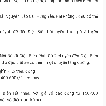
ai Châu, Sơn La có thể dễ dàng ghé thăm Điện Biên bởi
Thái Nguyên, Lào Cai, Hưng Yên, Hải Phòng… đều có thể
máy đi để đến Điện Biên bởi tuyến đường 6 là tuyến
Nội Bài đi Điện Biên Phủ. Có 2 chuyến đến Điện Biên
 dịp đặc biệt sẽ có thêm một chuyến tăng cường.
ìn - 1,6 triệu đồng.
 400-600k/ 1 lượt bay.
 Biên rất nhiều, với giá vé dao động từ 150-500
ột số điểm lưu trú sau: