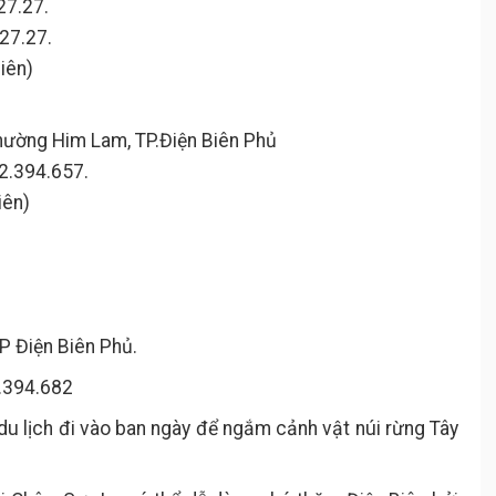
27.27.
27.27.
iên)
phường Him Lam, TP.Điện Biên Phủ
12.394.657.
iên)
TP Điện Biên Phủ.
2.394.682
u lịch đi vào ban ngày để ngắm cảnh vật núi rừng Tây