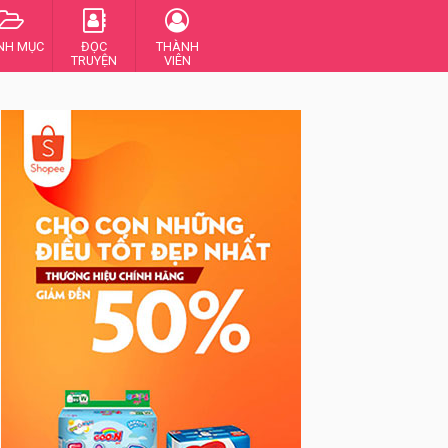
NH MỤC
ĐỌC
THÀNH
TRUYỆN
VIÊN