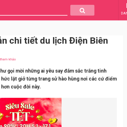
DA
chi tiết du lịch Điện Biên
u tham khảo
như gọi mời những ai yêu say đắm sắc trắng tinh
áo hức lật giở từng trang sử hào hùng nơi các cứ điểm
 hơn cuộc đời này.